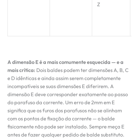
Z
q
m
f
i
A dimensão E é a mais comumente esquecida — e a
mais crítica:
Dois baldes podem ter dimensões A, B, C
e D idênticas e ainda assim serem completamente
incompatíveis se suas dimensões E diferirem. A
dimensão E deve corresponder exatamente ao passo
do parafuso da corrente. Um erro de 2mm em E
significa que os furos dos parafusos não se alinham
com os pontos de fixação da corrente — o balde
fisicamente não pode ser instalado. Sempre meça E
antes de fazer qualquer pedido de balde substituto.