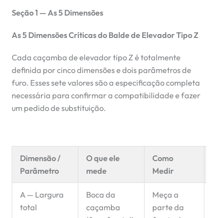
Seção 1 — As 5 Dimensões
As 5 Dimensões Críticas do Balde de Elevador Tipo Z
Cada caçamba de elevador tipo Z é totalmente
definida por cinco dimensões e dois parâmetros de
furo. Esses sete valores são a especificação completa
necessária para confirmar a compatibilidade e fazer
um pedido de substituição.
Dimensão /
O que ele
Como
C
Parâmetro
mede
Medir
d
A — Largura
Boca da
Meça a
A
total
caçamba
parte da
e