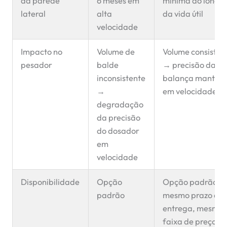
da parede
6 meses em
mínima ao longo
lateral
alta
da vida útil
velocidade
Impacto no
Volume de
Volume consisten
pesador
balde
→ precisão da
inconsistente
balança mantid
→
em velocidade
degradação
da precisão
do dosador
em
velocidade
Disponibilidade
Opção
Opção padrão —
padrão
mesmo prazo de
entrega, mesma
faixa de preço