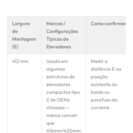
Largura
Marcas /
Como confirmar
de
Configurações
Montagem
Típicas de
(E)
Elevadores
412 mm
Usado em
Medir a
algumas
distância E na
estruturas de
posição
elevadores
existente do
compactos tipo
balde ou
Z de OEMs
parafuso da
chineses —
corrente
menos comum
que
416mm/420mm