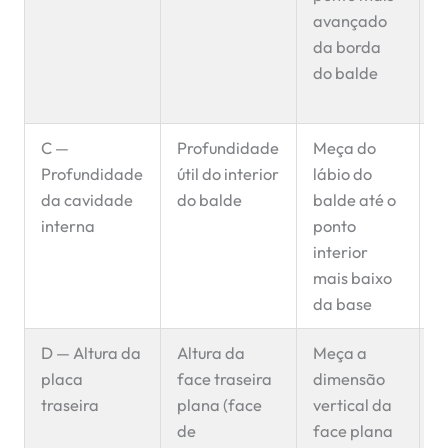
avançado
n
da borda
d
do balde
l
c
C —
Profundidade
Meça do
C
Profundidade
útil do interior
lábio do
i
da cavidade
do balde
balde até o
v
interna
ponto
c
interior
c
mais baixo
à
da base
D — Altura da
Altura da
Meça a
F
placa
face traseira
dimensão
p
traseira
plana (face
vertical da
c
de
face plana
e