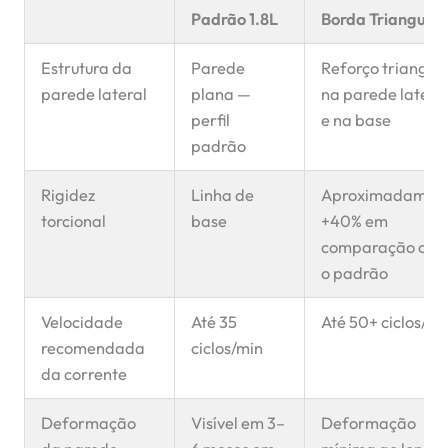
Padrão 1.8L
Borda Triangular
Estrutura da
Parede
Reforço triangul
parede lateral
plana —
na parede latera
perfil
e na base
padrão
Rigidez
Linha de
Aproximadamen
torcional
base
+40% em
comparação co
o padrão
Velocidade
Até 35
Até 50+ ciclos/mi
recomendada
ciclos/min
da corrente
Deformação
Visível em 3–
Deformação