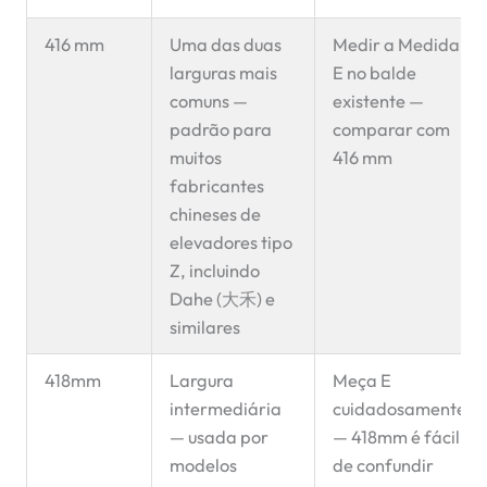
416 mm
Uma das duas
Medir a Medida
larguras mais
E no balde
comuns —
existente —
padrão para
comparar com
muitos
416 mm
fabricantes
chineses de
elevadores tipo
Z, incluindo
Dahe (大禾) e
similares
418mm
Largura
Meça E
intermediária
cuidadosamente
— usada por
— 418mm é fácil
modelos
de confundir