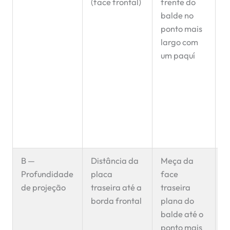
(face frontal)
frente do
c
balde no
a
ponto mais
i
largo com
e
um paquí
d
o
c
d
f
e
c
B —
Distância da
Meça da
G
Profundidade
placa
face
i
de projeção
traseira até a
traseira
d
borda frontal
plana do
b
balde até o
e
ponto mais
c