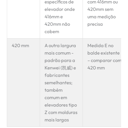
específicos de
com 416mm ou
elevador onde
420mm sem
416mm e
uma medição
420mm não
precisa
cabem
420 mm
A outra largura
Medida E no
mais comum -
balde existente
padrão para a
– comparar com
Kenwei (凯威) e
420 mm
fabricantes
semelhantes;
também
comum em
elevadores tipo
Z com molduras
mais largas