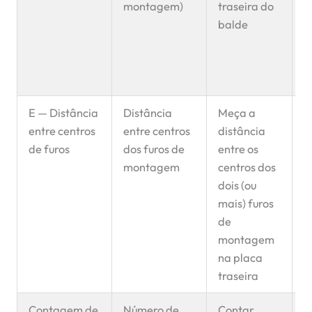
montagem)
traseira do
c
balde
n
t
m
i
E — Distância
Distância
Meça a
C
entre centros
entre centros
distância
p
de furos
dos furos de
entre os
n
montagem
centros dos
a
dois (ou
o
mais) furos
f
de
c
montagem
b
na placa
p
traseira
i
Contagem de
Número de
Contar
C