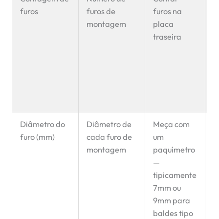
furos
furos de
furos na
p
montagem
placa
p
traseira
i
i
c
h
f
c
Diâmetro do
Diâmetro de
Meça com
O
furo (mm)
cada furo de
um
n
montagem
paquímetro
s
—
e
tipicamente
e
7mm ou
e
9mm para
t
baldes tipo
f