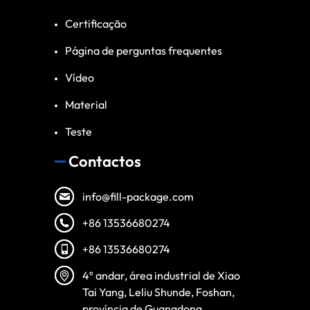
Certificação
Página de perguntas frequentes
Vídeo
Material
Teste
Contactos
info@fill-package.com
+86 13536680274
+86 13536680274
Spanish
4º andar, área industrial de Xiao
Vietnamese
Tai Yang, Leliu Shunde, Foshan,
Turkish
província de Guangdong.