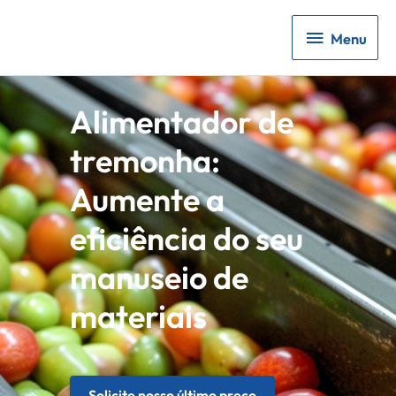
Menu
Menu
Alimentador de
tremonha:
Aumente a
eficiência do seu
manuseio de
materiais
Solicite nosso último preço