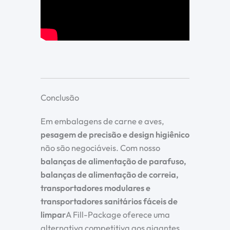
Conclusão
Em embalagens de carne e aves,
pesagem de precisão e design higiênico
não são negociáveis. Com nosso
balanças de alimentação de parafuso,
balanças de alimentação de correia,
transportadores modulares e
transportadores sanitários fáceis de
limpar
A Fill-Package oferece uma
alternativa competitiva aos gigantes