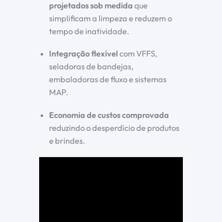
projetados sob medida
que
simplificam a limpeza e reduzem o
tempo de inatividade.
Integração flexível
com VFFS,
seladoras de bandejas,
embaladoras de fluxo e sistemas
MAP.
Economia de custos comprovada
reduzindo o desperdício de produtos
e brindes.