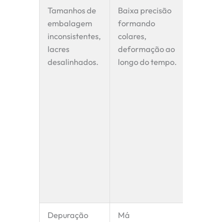
Tamanhos de
Baixa precisão
Fabric
embalagem
formando
precisã
inconsistentes,
colares
,
premi
lacres
deformação ao
em aço
desalinhados.
longo do tempo.
SUS304
laser d
precisã
manua
especia
produt
excele
formad
Garanti
dimensi
à defo
Depuração
Má
Compat