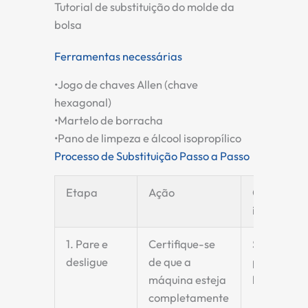
Tutorial de substituição do molde da
bolsa
Ferramentas necessárias
•
Jogo de chaves Allen (chave
hexagonal)
•
Martelo de borracha
•
Pano de limpeza e álcool isopropílico
Processo de Substituição Passo a Passo
Etapa
Ação
Considera
important
1. Pare e
Certifique-se
Segurança
desligue
de que a
primeiro
máquina esteja
lugar!
completamente