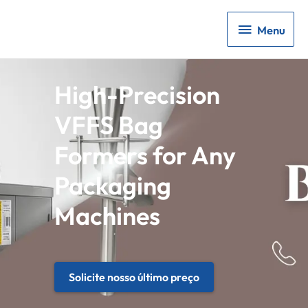
Menu
Menu
High-Precision
VFFS Bag
Formers for Any
Packaging
Machines
Solicite nosso último preço