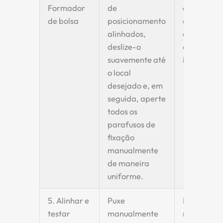
Formador
de
esteja
de bolsa
posicionamento
encaixado
alinhados,
corretame
deslize-o
e não este
suavemente até
inclinado.
o local
desejado e, em
seguida, aperte
todos os
parafusos de
fixação
manualmente
de maneira
uniforme.
5. Alinhar e
Puxe
Esta é a e
testar
manualmente
mais crític