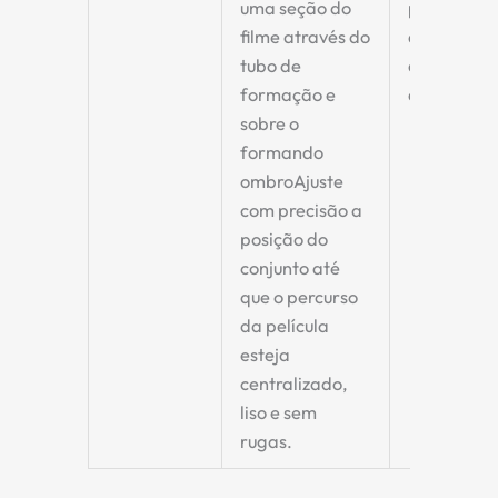
uma seção do
para garan
filme através do
a formaçã
tubo de
de sacos d
formação
e
qualidade.
sobre o
formando
ombro
Ajuste
com precisão a
posição do
conjunto até
que o percurso
da película
esteja
centralizado,
liso e sem
rugas.