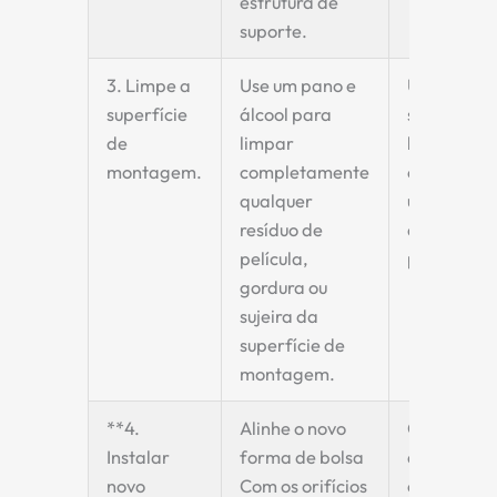
estrutura de
suporte.
3. Limpe a
Use um pano e
Uma
superfície
álcool para
superfície
de
limpar
limpa é
montagem.
completamente
essencial 
qualquer
um
resíduo de
alinhamen
película,
preciso.
gordura ou
sujeira da
superfície de
montagem.
**4.
Alinhe o novo
Certifique
Instalar
forma de bolsa
de que o
novo
Com os orifícios
conjunto