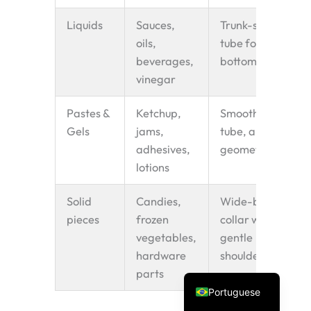
Liquids
Sauces,
Trunk-style
oils,
tube for
beverages,
bottom-up fill
vinegar
Pastes &
Ketchup,
Smooth bore
Gels
jams,
tube, anti-drip
adhesives,
geometry
Spanish
lotions
Vietnamese
Turkish
Solid
Candies,
Wide-bore
pieces
frozen
collar with
Arabic
vegetables,
gentle
Russian
hardware
shoulder angle
English
parts
Portuguese