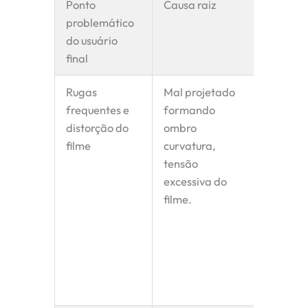
Ponto
Causa raiz
Nossa 
problemático
Superi
do usuário
de bol
final
Rugas
Mal projetado
Geomet
frequentes e
formando
otimiz
distorção do
ombro
simula
filme
curvatura,
comput
tensão
testes 
excessiva do
para cr
filme.
ideal.
ombro
garant
desloc
da pelí
mínimo 