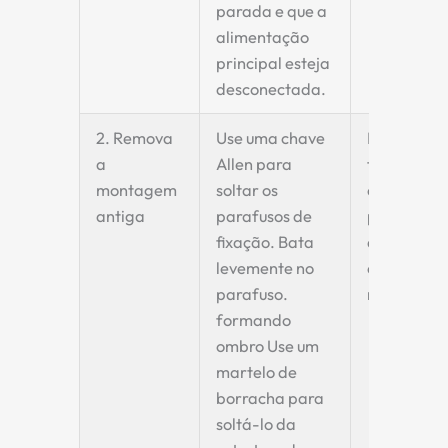
parada e que a
alimentação
principal esteja
desconectada.
2. Remova
Use uma chave
Evite usar
a
Allen para
força
montagem
soltar os
excessiva
antiga
parafusos de
para preve
fixação. Bata
danos à
levemente no
estrutura 
parafuso.
montagem
formando
ombro
Use um
martelo de
borracha para
soltá-lo da