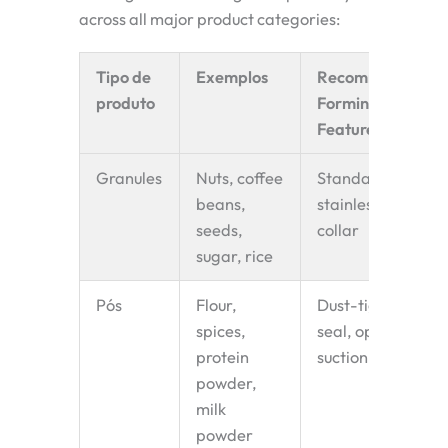
across all major product categories:
Tipo de
Exemplos
Recommended
produto
Forming
Feature
Granules
Nuts, coffee
Standard
beans,
stainless steel
seeds,
collar
sugar, rice
Pós
Flour,
Dust-tight
spices,
seal, optional
protein
suction port
powder,
milk
powder