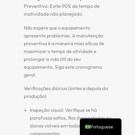
Preventiva: Evite 90% de tempo de
inatividade não planejado
Não espere que o equipamento
apresente problemas. A manutenção
preventiva é a maneira mais eficaz de
maximizar o tempo de atividade e
prolongar a vida útil do seu
equipamento. Siga este cronograma
Spanish
geral.
Vietnamese
Turkish
Verificações diárias (antes e depois da
produção)
Arabic
Russian
Inspeção visual:
Verifique se há
English
parafusos soltos, fios desgastados ou
danos visíveis em todos os
Portuguese
componentes.