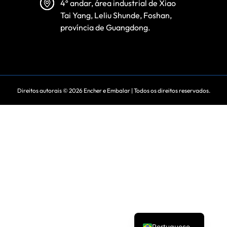
4º andar, área industrial de Xiao
Tai Yang, Leliu Shunde, Foshan,
província de Guangdong.
Direitos autorais © 2026
Encher e Embalar
| Todos os direitos reservados.
Spanish
Vietnamese
Turkish
Arabic
Russian
English
Portuguese