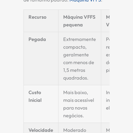
Recurso
Máquina VFFS
Máquina
pequena
VFFS padrã
Pegada
Extremamente
Por ser maio
compacto,
requer mais
geralmente
espaço
com menos de
dedicado n
1,5 metros
piso.
quadrados.
Custo
Mais baixo,
Investiment
Inicial
mais acessível
inicial mais
para novos
elevado.
negócios.
Velocidade
Moderado
Maior (pode