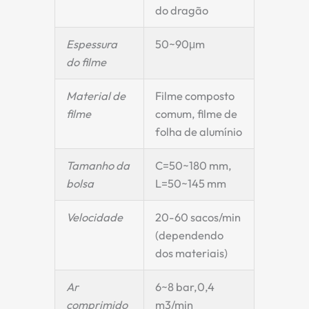
do dragão
Espessura
50~90μm
do filme
Material de
Filme composto
filme
comum, filme de
folha de alumínio
Tamanho da
C=50~180 mm,
bolsa
L=50~145 mm
Velocidade
20-60 sacos/min
(dependendo
dos materiais)
Ar
6~8 bar,0,4
comprimido
m3/min