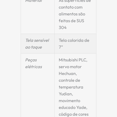
Material
As superfícies de
contato com
alimentos são
feitas de SUS
304
Tela sensível
Tela colorida de
ao toque
7”
Peças
Mitsubishi PLC,
elétricas
servo motor
Hechuan,
controle de
temperatura
Yudian,
movimento
educado Yade,
código de cores