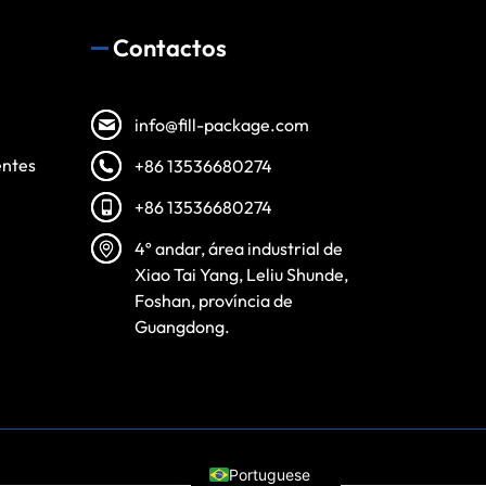
Contactos
info@fill-package.com
entes
+86 13536680274
+86 13536680274
4º andar, área industrial de
Spanish
Xiao Tai Yang, Leliu Shunde,
Vietnamese
Foshan, província de
Guangdong.
Turkish
Arabic
Russian
English
Portuguese