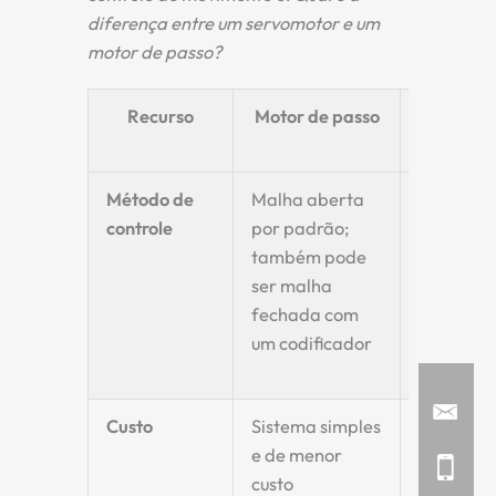
diferença entre um servomotor e um
motor de passo?
Recurso
Motor de passo
Servo
Motor
Método de
Malha aberta
Sempre 
controle
por padrão;
malha
também pode
fechada
ser malha
com
fechada com
feedbac
um codificador
do
codificad
Custo
Sistema simples
Custo ma
e de menor
alto,
custo
sistema