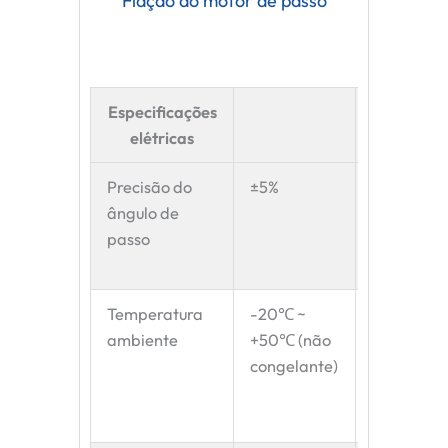
Fiação do motor de passo
Especificações
Especific
elétricas
mecâni
Precisão do
±5%
Rigidez
ângulo de
Dielétrica
passo
Temperatura
-20℃ ~
Resistênci
ambiente
+50℃ (não
Isolament
congelante)