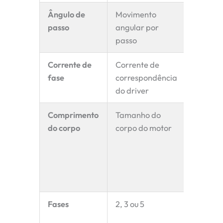
Ângulo de
Movimento
Ângulo 
passo
angular por
maior p
passo
Corrente de
Corrente de
Impacto
fase
correspondência
torque 
do driver
aqueci
Comprimento
Tamanho do
Corpo 
do corpo
corpo do motor
longo =
torque 
mesmo
tamanh
quadro
Fases
2, 3 ou 5
Mais fa
operaç