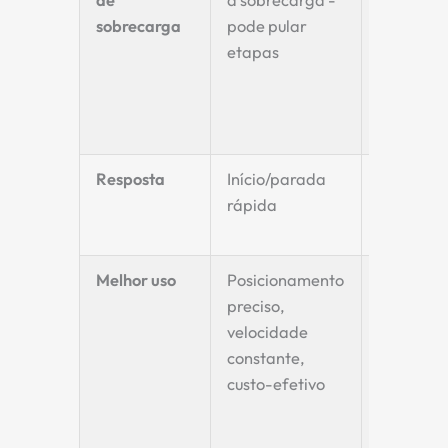
sobrecarga
pode pular
de
etapas
sobrecar
(até 3×
torque
nominal)
Resposta
Início/parada
Resposta
rápida
dinâmica
mais ráp
Melhor uso
Posicionamento
Movimen
preciso,
altament
velocidade
dinâmico
constante,
carga
custo-efetivo
pesada,
tarefas
intensiva