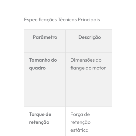
Especificações Técnicas Principais
Parâmetro
Descrição
Por q
imp
Tamanho do
Dimensões do
Determ
quadro
flange do motor
compati
da inst
tamanh
maiores
torque
Torque de
Força de
Garant
retenção
retenção
estabil
estática
carga