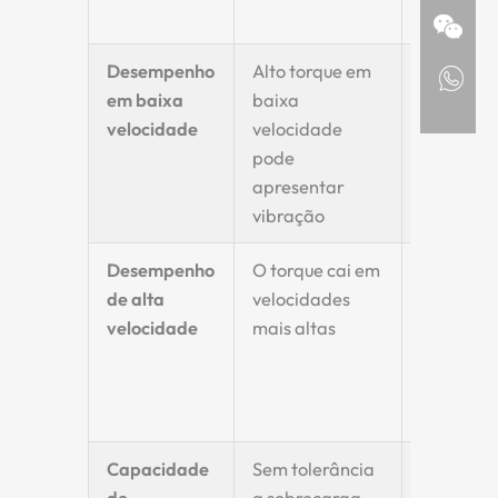
complex
Desempenho
Alto torque em
Muito su
em baixa
baixa
e estável
velocidade
velocidade
em baixa
pode
velocida
apresentar
vibração
Desempenho
O torque cai em
Mantém 
de alta
velocidades
torque
velocidade
mais altas
nominal
mesmo e
alta
velocida
Capacidade
Sem tolerância
Alta
de
a sobrecarga -
capacid