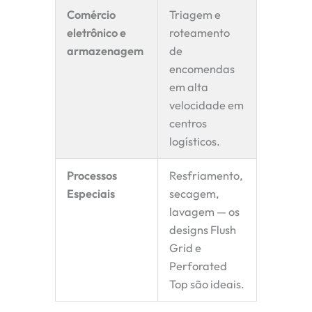
Comércio
Triagem e
eletrônico e
roteamento
armazenagem
de
encomendas
em alta
velocidade em
centros
logísticos.
Processos
Resfriamento,
Especiais
secagem,
lavagem — os
designs Flush
Grid e
Perforated
Top são ideais.