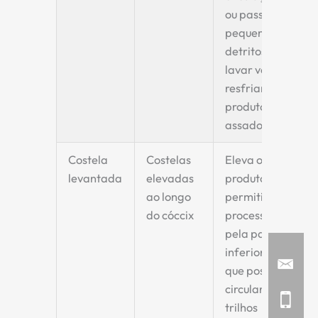
ou passagem de
pequenos
detritos (ex.:
lavar vegetais,
resfriar
produtos
assados).
Costela
Costelas
Eleva os
levantada
elevadas
produtos para
ao longo
permitir o
do cóccix
processamento
pela parte
inferior ou para
que possam
circular em
trilhos