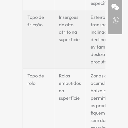
específicos.
Topo de
Inserções
Esteiras
fricção
de alto
transportadoras
atrito na
inclinadas ou
superfície
declinadas, que
evitam o
deslizamento do
produto.
Topo de
Rolos
Zonas de
rolo
embutidos
acumulação de
na
baixa pressão,
superfície
permitindo que
os produtos
fiquem em fila
sem danificar a
correia ou o