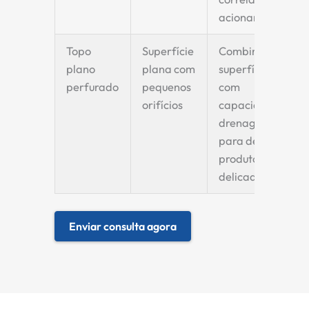
acionamento.
Topo
Superfície
Combina uma
plano
plana com
superfície lisa
perfurado
pequenos
com
orifícios
capacidade de
drenagem, ideal
para desidratar
produtos
delicados.
Enviar consulta agora