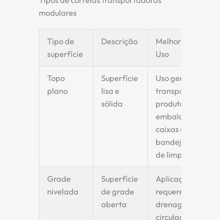
Tipos de correias transportadoras
modulares
Tipo de
Descrição
Melhor Caso de
superfície
Uso
Topo
Superfície
Uso geral, para
plano
lisa e
transportar
sólida
produtos
embalados,
caixas ou
bandejas. Fácil
de limpar.
Grade
Superfície
Aplicações que
nivelada
de grade
requerem
aberta
drenagem,
circulação de ar