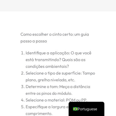
Como escolher o cinto certo: um guia
passo a passo
Identifique a aplicação:
O que você
Spanish
está transmitindo? Quais são as
condições ambientais?
Vietnamese
Selecione o tipo de superfície:
Tampo
Turkish
plano, grelha nivelada, etc.
Arabic
Determine o tom:
Meça a distância
Russian
entre os pinos do módulo.
Selecione o material:
POM ou PP.
English
Especifique a largura e o
Portuguese
comprimento.