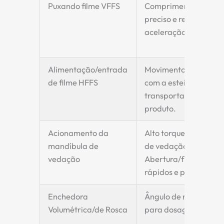
Puxando filme VFFS
Comprimento da bol
preciso e repetível; Al
aceleração/desacele
Alimentação/entrada
Movimento sincroniz
de filme HFFS
com a esteira
transportadora do
produto.
Acionamento da
Alto torque para pres
mandíbula de
de vedação;
vedação
Abertura/fechament
rápidos e precisos.
Enchedora
Ângulo de rotação pr
Volumétrica/de Rosca
para dosagem exata