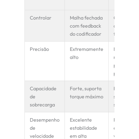
regular)
Controlar
Malha fechada
Circuito
com feedback
aberto, se
do codificador
feedback
Precisão
Extremamente
Moderado,
alto
risco de
perda de
passo
Capacidade
Forte, suporta
Fraco, trav
de
torque máximo
sob
sobrecarga
sobrecarga
Desempenho
Excelente
Perde torq
de
estabilidade
em alta
velocidade
em alta
velocidade