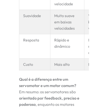
velocidade
Suavidade
Muito suave
Vibração 
em baixas
baixa
velocidades
velocidade
Resposta
Rápido e
Início/para
dinâmico
mais lentos
atrasados
Custo
Mais alto
Mais baixo
Qual é a diferença entre um
servomotor e um motor comum?
Em resumo: os servomotores são
orientado por feedback, preciso e
poderoso
, enquanto os motores