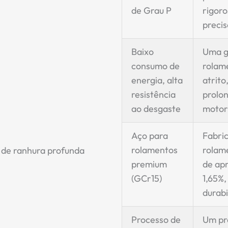
de Grau P
rigoro
precis
Baixo
Uma g
consumo de
rolam
energia, alta
atrito
resistência
prolon
ao desgaste
motor
Aço para
Fabri
rolamentos
rolam
premium
de ap
(GCr15)
1,65%,
durabi
Processo de
Um pr