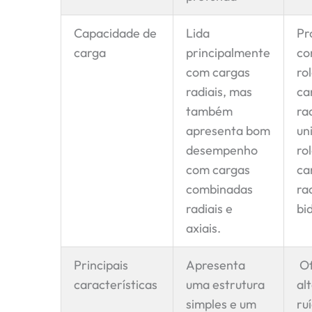
Capacidade de
Lida
Pr
carga
principalmente
co
com cargas
ro
radiais, mas
ca
também
rad
apresenta bom
un
desempenho
ro
com cargas
ca
combinadas
rad
radiais e
bi
axiais.
Principais
Apresenta
Of
características
uma estrutura
al
simples e um
ru