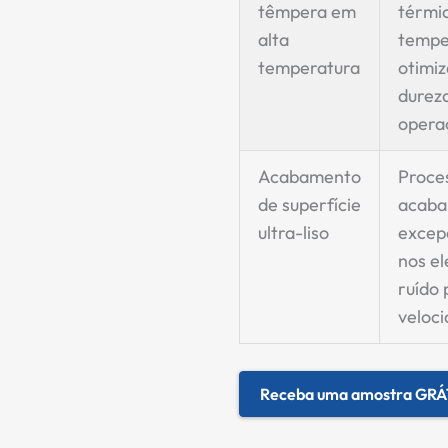
têmpera em
térmi
alta
tempe
temperatura
otimiz
dureza
opera
Acabamento
Proces
de superfície
acaba
ultra-liso
excepc
nos el
ruído
veloci
Receba uma amostra GRÁ