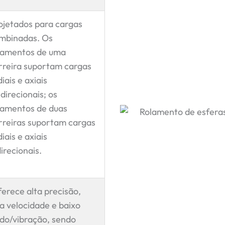
ojetados para cargas
mbinadas. Os
lamentos de uma
rreira suportam cargas
iais e axiais
idirecionais; os
lamentos de duas
rreiras suportam cargas
iais e axiais
direcionais.
erece alta precisão,
ta velocidade e baixo
ído/vibração, sendo