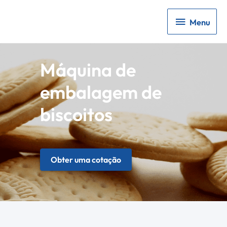
Menu
Menu
Máquina de
embalagem de
biscoitos
Obter uma cotação