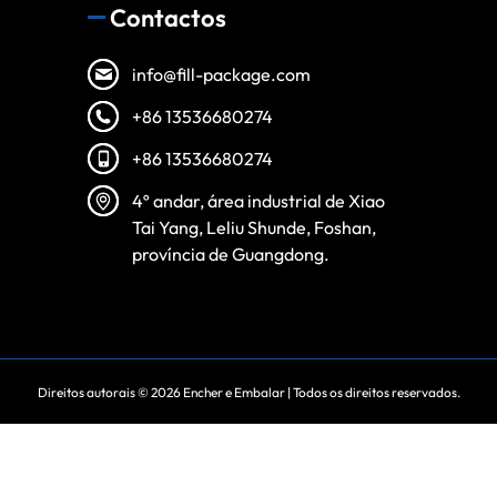
Contactos
info@fill-package.com
+86 13536680274
+86 13536680274
4º andar, área industrial de Xiao
Tai Yang, Leliu Shunde, Foshan,
província de Guangdong.
Spanish
Vietnamese
Direitos autorais © 2026
Encher e Embalar
| Todos os direitos reservados.
Turkish
Arabic
Russian