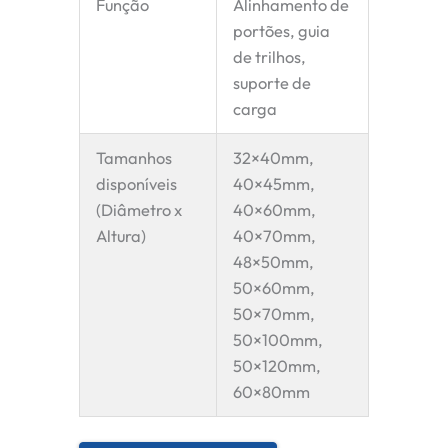
Função
Alinhamento de
portões, guia
de trilhos,
suporte de
carga
Tamanhos
32×40mm,
disponíveis
40×45mm,
(Diâmetro x
40×60mm,
Altura)
40×70mm,
48×50mm,
50×60mm,
50×70mm,
50×100mm,
50×120mm,
60×80mm