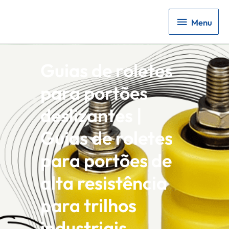
Menu
Menu
Guias de roletes
para portões
deslizantes |
Guias de roletes
para portões de
alta resistência
para trilhos
industriais