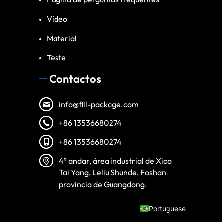
Vídeo
Material
Teste
Contactos
info@fill-package.com
Spanish
+86 13536680274
Vietnamese
+86 13536680274
Turkish
Arabic
4º andar, área industrial de Xiao
Tai Yang, Leliu Shunde, Foshan,
Russian
província de Guangdong.
English
Portuguese