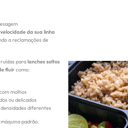
pesagem
velocidade da sua linha
ando a reclamações de
truídas para
lanches soltos
e fluir
como:
com molhos
os ou delicados
densidades diferentes
 máquina padrão.