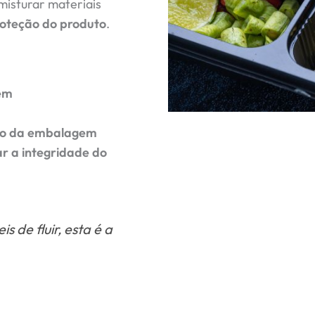
misturar materiais
proteção do produto
.
em
são da embalagem
ar a integridade do
s de fluir, esta é a