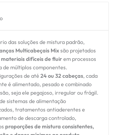
ão
rio das soluções de mistura padrão,
anças Multicabeçais Mix
são projetados
r
materiais difíceis de fluir
em processos
a de múltiplos componentes.
igurações de até
24 ou 32 cabeças
, cada
te é alimentado, pesado e combinado
ão, seja ele pegajoso, irregular ou frágil.
de sistemas de alimentação
zados, tratamentos antiaderentes e
amento de descarga controlado,
os
proporções de mistura consistentes,
isão e danos mínimos ao produto
.