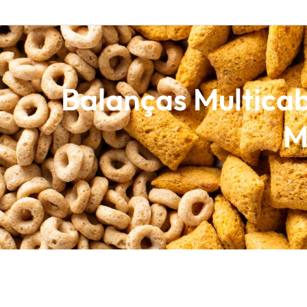
Balanças Multicab
M