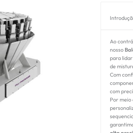
Introduç
Ao contrá
nosso
Bal
para lida
de mistur
Com conf
componen
com precis
Por meio 
personali
sequenci
garantim
alta prec