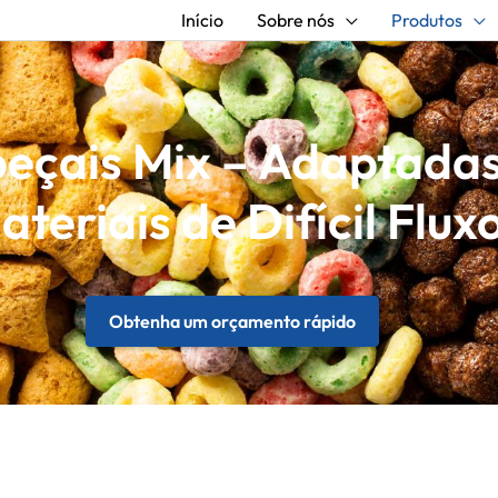
Início
Sobre nós
Produtos
eçais Mix – Adaptadas
ateriais de Difícil Flux
Obtenha um orçamento rápido