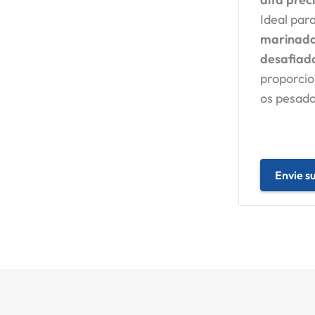
Ideal par
marinada
desafiad
proporcio
os pesado
Envie s