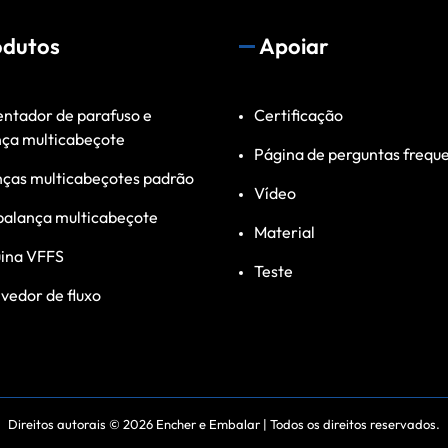
odutos
Apoiar
ntador de parafuso e
Certificação
nça multicabeçote
Página de perguntas frequ
nças multicabeçotes padrão
Vídeo
balança multicabeçote
Material
ina VFFS
Teste
vedor de fluxo
Direitos autorais © 2026
Encher e Embalar
| Todos os direitos reservados.