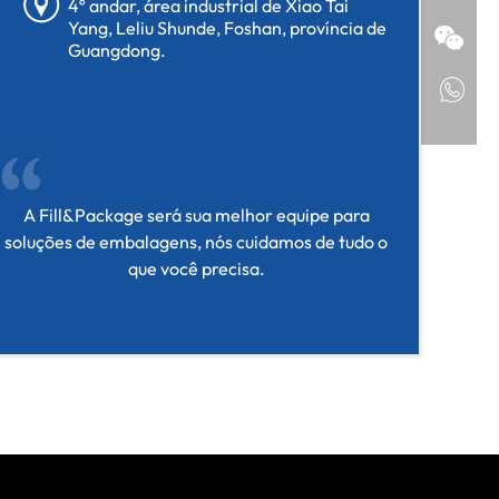
4º andar, área industrial de Xiao Tai
Yang, Leliu Shunde, Foshan, província de
Guangdong.
A Fill&Package será sua melhor equipe para
soluções de embalagens, nós cuidamos de tudo o
que você precisa.