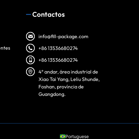
Contactos
info@fill-package.com
entes
+86 13536680274
+86 13536680274
4º andar, área industrial de
Spanish
Xiao Tai Yang, Leliu Shunde,
Vietnamese
Foshan, província de
Guangdong.
Turkish
Arabic
Russian
English
Portuguese