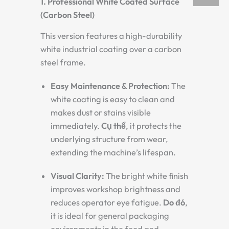
1. Professional White Coated Surface
(Carbon Steel)
This version features a high-durability
white industrial coating over a carbon
steel frame.
Easy Maintenance & Protection:
The
white coating is easy to clean and
makes dust or stains visible
immediately.
Cụ thể
, it protects the
underlying structure from wear,
extending the machine’s lifespan.
Visual Clarity:
The bright white finish
improves workshop brightness and
reduces operator eye fatigue.
Do đó
,
it is ideal for general packaging