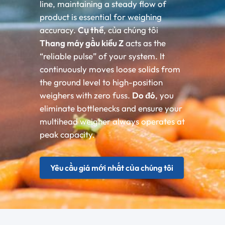
line, maintaining a steady flow of
product is essential for weighing
accuracy.
Cụ thể
, của chúng tôi
Thang máy gầu kiểu Z
acts as the
“reliable pulse” of your system. It
continuously moves loose solids from
the ground level to high-position
weighers with zero fuss.
Do đó
, you
eliminate bottlenecks and ensure your
multihead weigher always operates at
peak capacity.
Yêu cầu giá mới nhất của chúng tôi