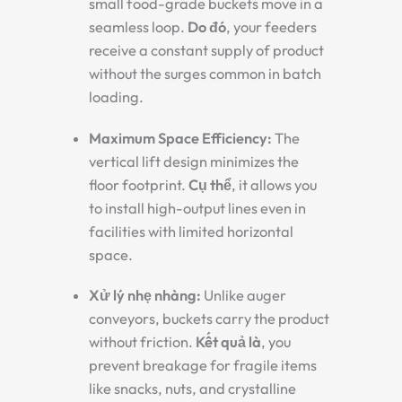
small food-grade buckets move in a
seamless loop.
Do đó
, your feeders
receive a constant supply of product
without the surges common in batch
loading.
Maximum Space Efficiency:
The
vertical lift design minimizes the
floor footprint.
Cụ thể
, it allows you
to install high-output lines even in
facilities with limited horizontal
space.
Xử lý nhẹ nhàng:
Unlike auger
conveyors, buckets carry the product
without friction.
Kết quả là
, you
prevent breakage for fragile items
like snacks, nuts, and crystalline