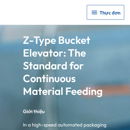
Thực
Thực đơn
đơn
Z-Type Bucket
Elevator: The
Standard for
Continuous
Material Feeding
Giới thiệu
In a high-speed automated packaging