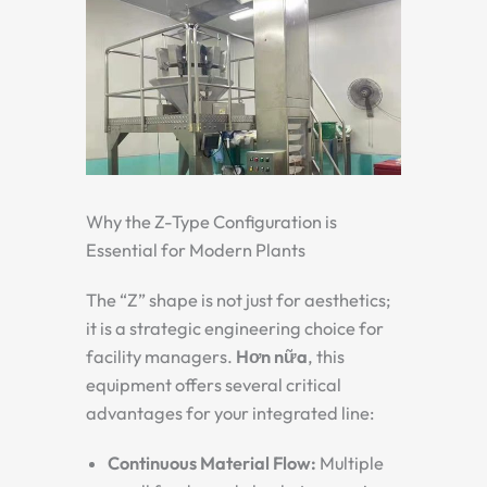
Why the Z-Type Configuration is
Essential for Modern Plants
The “Z” shape is not just for aesthetics;
it is a strategic engineering choice for
facility managers.
Hơn nữa
, this
equipment offers several critical
advantages for your integrated line:
Continuous Material Flow:
Multiple