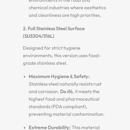
environments in the food and
chemical industries where aesthetics
and cleanliness are high priorities.
2. Full Stainless Steel Surface
(SUS304/316L)
Designed for strict hygiene
environments, this version uses food-
grade stainless steel.
Maximum Hygiene & Safety:
Stainless steel naturally resists rust
and corrosion.
Do đó
, it meets the
highest food and pharmaceutical
standards (FDA compliant),
preventing material contamination.
Extreme Durability:
This material