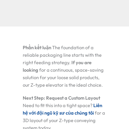
g
Phần kết luận
The foundation of a
reliable packaging line starts with the
right feeding strategy.
If you are
looking
for a continuous, space-saving
solution for your loose solid products,
our Z-type elevator is the ideal choice.
Next Step: Request a Custom Layout
Need to fit this into a tight space?
Liên
hệ với đội ngũ kỹ sư của chúng tôi
for a
3D layout of your Z-type conveying
system today.