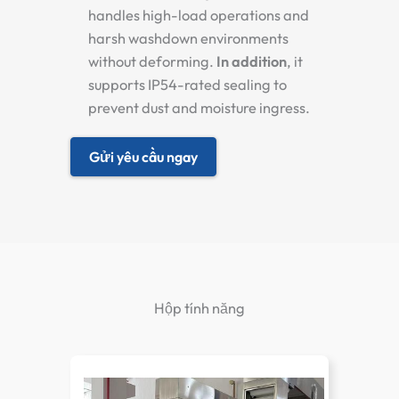
handles high-load operations and
harsh washdown environments
without deforming.
In addition
, it
supports IP54-rated sealing to
prevent dust and moisture ingress.
Gửi yêu cầu ngay
Hộp tính năng