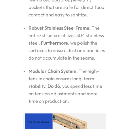
buckets that are safe for direct food
contact and easy to sanitize.
Robust Stainless Steel Frame:
The
entire structure utilizes 304 stainless
steel.
Furthermore
, we polish the
surfaces to ensure dust and particles
do not accumulate in the seams.
Modular Chain System:
The high-
tensile chain ensures long-term
stability.
Do đó
, you spend less time
on tension adjustments and more
time on production.