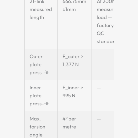
21-link
666.75mm
At 200N
measured
±1mm
measuring
length
load —
factory
QC
standard
Outer
F_outer >
—
plate
1,377 N
press-fit
Inner
F_inner >
—
plate
995 N
press-fit
Max.
4° per
—
torsion
metre
angle