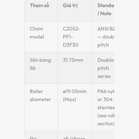
Tham số
Giá trị
Standard
/ Note
Chain
C2052-
ANSI B29.1
model
PF1-
— double-
D3F30
pitch
Sân bóng
31.75mm
Double-
đá
pitch
series
Roller
ø19.05mm
PA6 nylon
diameter
(Max)
or 304
stainless
(see roller
section)
Pin
ø5.08mm
—