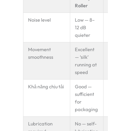
Roller
Steel Rolle
Noise level
Low — 8–
Higher —
12 dB
metal-on-
quieter
metal con
Movement
Excellent
Good — sl
smoothness
— ‘silk’
vibration 
running at
high spee
speed
Khả năng chịu tải
Good —
Excellent 
sufficient
heavy bulk
for
material
packaging
Lubrication
No — self-
Recomme