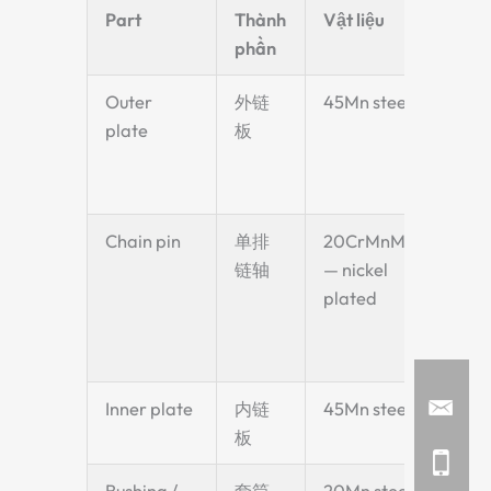
Part
Thành
Vật liệu
Ghi 
phần
Outer
外链
45Mn steel
High
plate
板
stre
man
stee
Chain pin
单排
20CrMnMo
Cr-
链轴
— nickel
alloy
plated
plat
corr
resi
Inner plate
内链
45Mn steel
—
板