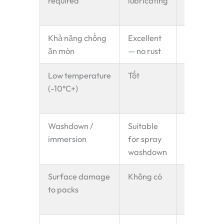
required
lubricating
— reduces
wear rate
Khả năng chống
Excellent
Excellent 
ăn mòn
— no rust
304 SS
Low temperature
Tốt
Excellent 
(-10°C+)
cold
embrittle
Washdown /
Suitable
Suitable f
immersion
for spray
full immer
washdown
Surface damage
Không có
Potential
to packs
marking a
high spee