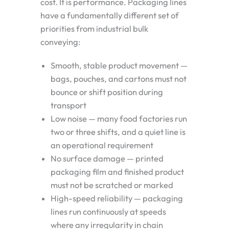
cost. It is performance. Packaging lines
have a fundamentally different set of
priorities from industrial bulk
conveying:
Smooth, stable product movement —
bags, pouches, and cartons must not
bounce or shift position during
transport
Low noise — many food factories run
two or three shifts, and a quiet line is
an operational requirement
No surface damage — printed
packaging film and finished product
must not be scratched or marked
High-speed reliability — packaging
lines run continuously at speeds
where any irregularity in chain