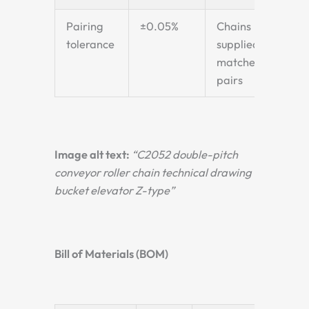
Pairing
±0.05%
Chains
tolerance
supplied in
matched
pairs
Image alt text:
“C2052 double-pitch
conveyor roller chain technical drawing
bucket elevator Z-type”
Bill of Materials (BOM)