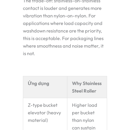
The trade-off: stainless-on-stainless
contact is louder and generates more
vibration than nylon-on-nylon. For
applications where load capacity and
washdown resistance are the priority,
this is acceptable. For packaging lines
where smoothness and noise matter, it
is not.
Ứng dụng
Why Stainless
Steel Roller
Z-type bucket
Higher load
elevator (heavy
per bucket
material)
than nylon
can sustain