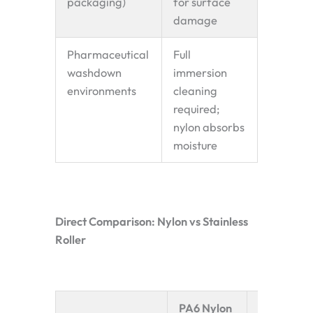
packaging)
for surface
damage
Pharmaceutical
Full
washdown
immersion
environments
cleaning
required;
nylon absorbs
moisture
Direct Comparison: Nylon vs Stainless
Roller
PA6 Nylon
304 Stainl