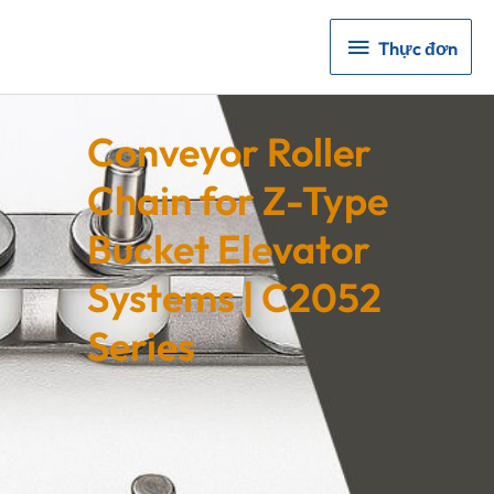
Thực
Thực đơn
đơn
Conveyor Roller
Chain for Z-Type
Bucket Elevator
Systems | C2052
Series