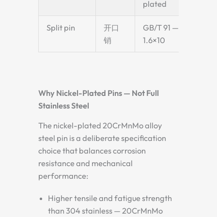
plated
Split pin
开口
GB/T 91 —
Reta
销
1.6×10
pin
Why Nickel-Plated Pins — Not Full
Stainless Steel
The nickel-plated 20CrMnMo alloy
steel pin is a deliberate specification
choice that balances corrosion
resistance and mechanical
performance:
Higher tensile and fatigue strength
than 304 stainless — 20CrMnMo