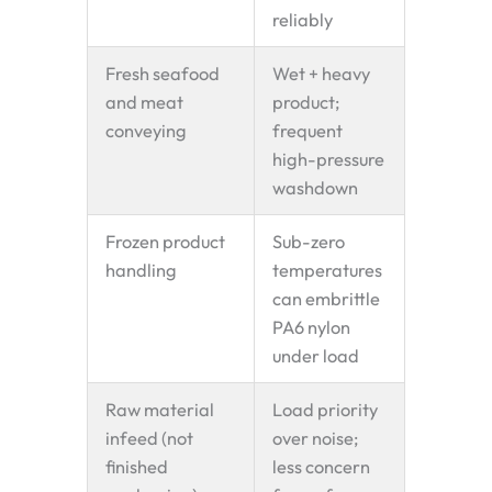
reliably
Fresh seafood
Wet + heavy
and meat
product;
conveying
frequent
high-pressure
washdown
Frozen product
Sub-zero
handling
temperatures
can embrittle
PA6 nylon
under load
Raw material
Load priority
infeed (not
over noise;
finished
less concern