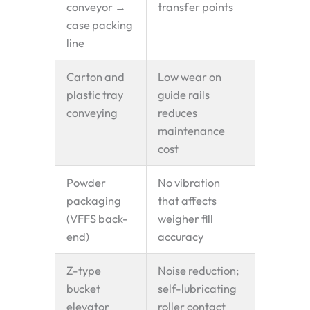
conveyor →
transfer points
case packing
line
Carton and
Low wear on
plastic tray
guide rails
conveying
reduces
maintenance
cost
Powder
No vibration
packaging
that affects
(VFFS back-
weigher fill
end)
accuracy
Z-type
Noise reduction;
bucket
self-lubricating
elevator
roller contact