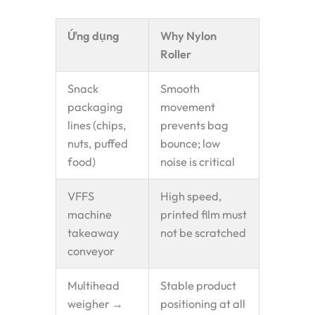
Ứng dụng
Why Nylon
Roller
Snack
Smooth
packaging
movement
lines (chips,
prevents bag
nuts, puffed
bounce; low
food)
noise is critical
VFFS
High speed,
machine
printed film must
takeaway
not be scratched
conveyor
Multihead
Stable product
weigher →
positioning at all