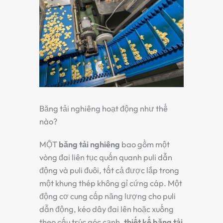
Băng tải nghiêng hoạt động như thế
nào?
MỘT
băng tải nghiêng
bao gồm một
vòng đai liên tục quấn quanh puli dẫn
động và puli đuôi, tất cả được lắp trong
một khung thép không gỉ cứng cáp. Một
động cơ cung cấp năng lượng cho puli
dẫn động, kéo dây đai lên hoặc xuống
theo cấu trúc góc cạnh.
thiết kế băng tải