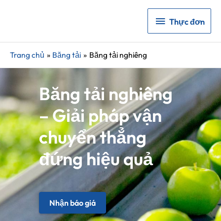
Thực
Thực đơn
đơn
Trang chủ
Băng tải
Băng tải nghiêng
Băng tải nghiêng
– Giải pháp vận
chuyển thẳng
đứng hiệu quả
Nhận báo giá