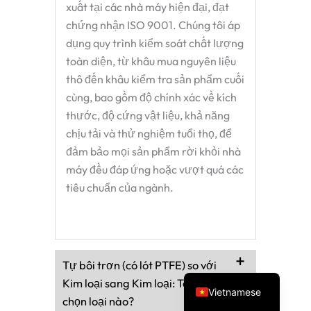
xuất tại các nhà máy hiện đại, đạt
chứng nhận ISO 9001. Chúng tôi áp
dụng quy trình kiểm soát chất lượng
toàn diện, từ khâu mua nguyên liệu
thô đến khâu kiểm tra sản phẩm cuối
cùng, bao gồm độ chính xác về kích
thước, độ cứng vật liệu, khả năng
chịu tải và thử nghiệm tuổi thọ, để
đảm bảo mọi sản phẩm rời khỏi nhà
Spanish
máy đều đáp ứng hoặc vượt quá các
Turkish
tiêu chuẩn của ngành.
Arabic
Russian
Portuguese
Tự bôi trơn (có lót PTFE) so với
English
Kim loại sang Kim loại: Tôi nên
Vietnamese
chọn loại nào?