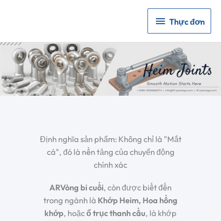
Thực
Thực đơn
đơn
Định nghĩa sản phẩm: Không chỉ là "Mắt
cá", đó là nền tảng của chuyển động
chính xác
AR
Vòng bi cuối
, còn được biết đến
trong ngành là
Khớp Heim
,
Hoa hồng
khớp
, hoặc
ổ trục thanh cầu
, là khớp