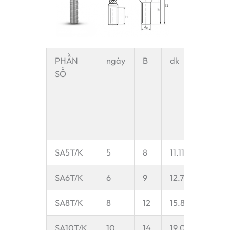
PHẦN
ngày
B
dk
C1
SỐ
tối
đa
SA5T/K
5
8
11.11
6
SA6T/K
6
9
12.7
6.75
SA8T/K
8
12
15.875
9
SA10T/K
10
14
19.05
10.5