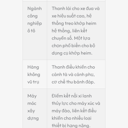
Ngành
Thanh lái cho xe đua và
công
xe hiệu suất cao,
hệ
nghiệp
thống treo khớp heim
ô tô
hệ thống, liên kết
chuyển số. Một lựa
chọn phổ biến cho
bộ
dụng cụ khớp heim
.
Hàng
Thanh điều khiển cho
không
cánh tà và cánh phụ,
vũ trụ
cơ chế thu bánh đáp.
Máy
Điểm kết nối xi lanh
móc
thủy lực cho máy xúc và
xây
máy đào, liên kết điều
dựng
khiển cho nhiều loại
thiết bị hạng nặng.