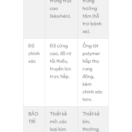
trọng trục
trọng
cao
hướng
(kéo/nén).
tâm (hỗ
trợ bánh
xe).
Độ
Độ cứng
Ống lót
chính
cao, độ rơ
polymer
xác
tối thiểu,
hấp thụ
truyền lực
rung
trực tiếp.
động,
kém
chính xác
hơn.
BẢO
Thiết kế
Thiết kế
TRÌ
mở; các
kín;
loại kim
thường