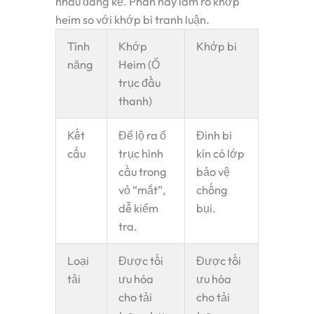
nhau đáng kể. Phần này làm rõ
khớp
heim so với khớp bi
tranh luận.
Tính
Khớp
Khớp bi
năng
Heim (Ổ
trục đầu
thanh)
Kết
Để lộ ra
ổ
Đinh bi
cấu
trục hình
kín có lớp
cầu
trong
bảo vệ
vỏ “mắt”,
chống
dễ kiểm
bụi.
tra.
Loại
Được tối
Được tối
tải
ưu hóa
ưu hóa
cho tải
cho tải