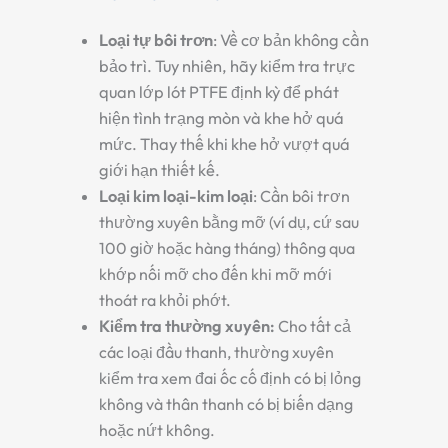
Loại tự bôi trơn
: Về cơ bản không cần
bảo trì. Tuy nhiên, hãy kiểm tra trực
quan lớp lót PTFE định kỳ để phát
hiện tình trạng mòn và khe hở quá
mức. Thay thế khi khe hở vượt quá
giới hạn thiết kế.
Loại kim loại-kim loại
: Cần bôi trơn
thường xuyên bằng mỡ (ví dụ, cứ sau
100 giờ hoặc hàng tháng) thông qua
khớp nối mỡ cho đến khi mỡ mới
thoát ra khỏi phớt.
Kiểm tra thường xuyên
:
Cho tất cả
các loại
đầu thanh
, thường xuyên
kiểm tra xem đai ốc cố định có bị lỏng
không và thân thanh có bị biến dạng
hoặc nứt không.