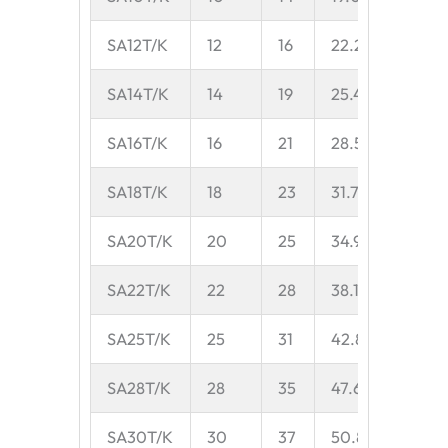
SA12T/K
12
16
22.225
12
SA14T/K
14
19
25.4
13.5
SA16T/K
16
21
28.575
15
SA18T/K
18
23
31.75
16.5
SA20T/K
20
25
34.925
18
SA22T/K
22
28
38.1
20
SA25T/K
25
31
42.85
22
SA28T/K
28
35
47.6
24
SA30T/K
30
37
50.8
25