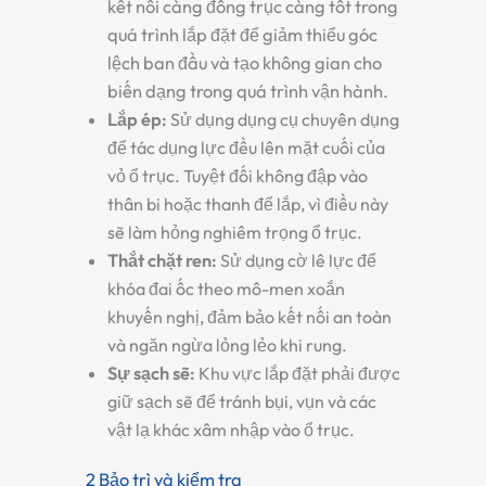
kết nối càng đồng trục càng tốt trong
quá trình lắp đặt để giảm thiểu góc
lệch ban đầu và tạo không gian cho
biến dạng trong quá trình vận hành.
Lắp ép
:
Sử dụng dụng cụ chuyên dụng
để tác dụng lực đều lên mặt cuối của
vỏ ổ trục. Tuyệt đối không đập vào
thân bi hoặc thanh để lắp, vì điều này
sẽ làm hỏng nghiêm trọng ổ trục.
Thắt chặt ren
:
Sử dụng cờ lê lực để
khóa đai ốc theo mô-men xoắn
khuyến nghị, đảm bảo kết nối an toàn
và ngăn ngừa lỏng lẻo khi rung.
Sự sạch sẽ
:
Khu vực lắp đặt phải được
giữ sạch sẽ để tránh bụi, vụn và các
vật lạ khác xâm nhập vào ổ trục.
2 Bảo trì và kiểm tra