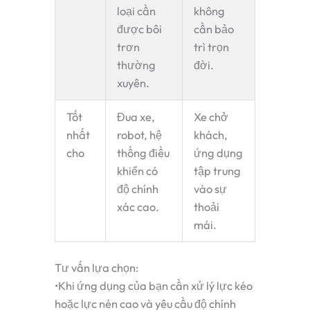
loại cần
không
được bôi
cần bảo
trơn
trì trọn
thường
đời.
xuyên.
Tốt
Đua xe,
Xe chở
nhất
robot, hệ
khách,
cho
thống điều
ứng dụng
khiển có
tập trung
độ chính
vào sự
xác cao.
thoải
mái.
Tư vấn lựa chọn
:
•
Khi ứng dụng của bạn cần xử lý
lực kéo
hoặc lực nén cao
và yêu cầu
độ chính