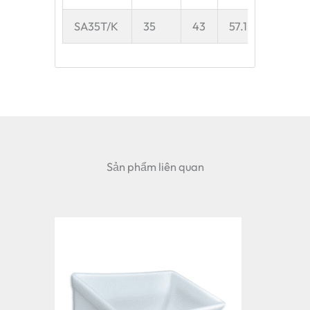
SA35T/K
35
43
57.1
28
Sản phẩm liên quan