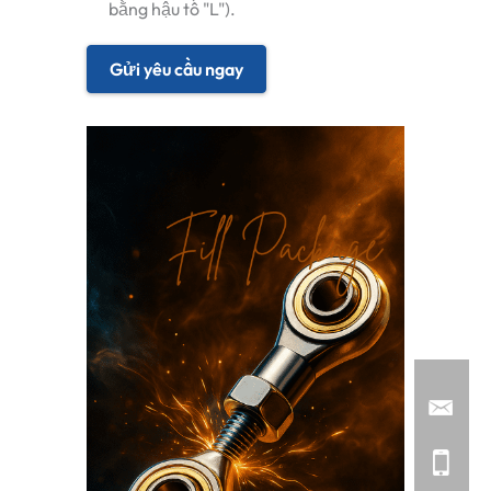
bằng hậu tố "L").
Gửi yêu cầu ngay