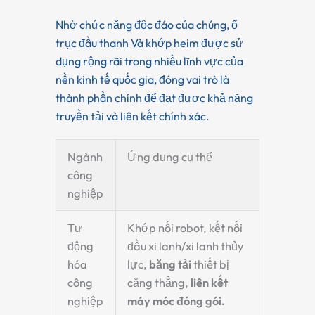
Nhờ chức năng độc đáo của chúng,
ổ
trục đầu thanh
Và
khớp heim
được sử
dụng rộng rãi trong nhiều lĩnh vực của
nền kinh tế quốc gia, đóng vai trò là
thành phần chính để đạt được khả năng
truyền tải và liên kết chính xác.
Ngành
Ứng dụng cụ thể
công
nghiệp
Tự
Khớp nối robot, kết nối
động
đầu xi lanh/xi lanh thủy
hóa
lực,
băng tải
thiết bị
công
căng thẳng,
liên kết
nghiệp
máy móc đóng gói.