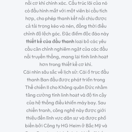
nối cơ khí chính xác. Cấu trúc lõi của nó
có đầu hình mắt với một viên bi cầu tích
hợp, cho phép thanh kết nối chịu được
cả tải trọng kéo và nén, đồng thời điều
chỉnh độ lệch góc. Đặc điểm độc đáo này
thiết kế của
đầu thanh
loại bỏ các yêu
cầu căn chỉnh nghiêm ngặt của các đầu
nối truyền thống, mang lại tính linh hoạt
hơn trong thiết kế cơ khí.
Cái nhìn sâu sắc về lịch sử
: Cái
ổ trục đầu
thanh
Ban đầu được phát triển trong
Thế chiến II cho Không quân Đức nhằm
tăng cường tính linh hoạt và độ tin cậy
của hệ thống điều khiển máy bay. Sau
chiến tranh, công nghệ này được giới
thiệu đến lĩnh vực dân sự và được phổ
biến bởi Công ty HG Heim ở Bắc Mỹ và