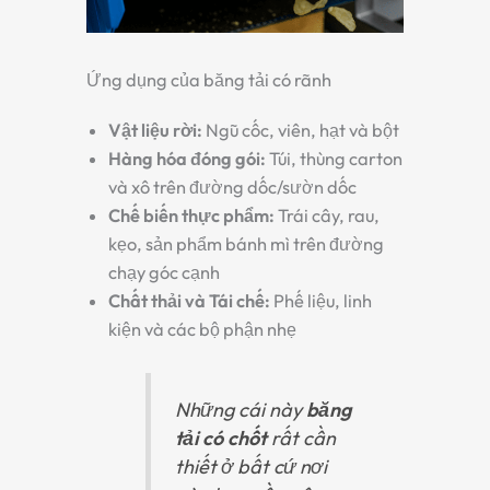
Ứng dụng của băng tải có rãnh
Vật liệu rời:
Ngũ cốc, viên, hạt và bột
Hàng hóa đóng gói:
Túi, thùng carton
và xô trên đường dốc/sườn dốc
Chế biến thực phẩm:
Trái cây, rau,
kẹo, sản phẩm bánh mì trên đường
chạy góc cạnh
Chất thải và Tái chế:
Phế liệu, linh
kiện và các bộ phận nhẹ
Những cái này
băng
tải có chốt
rất cần
thiết ở bất cứ nơi