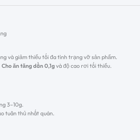
ạng
g và giảm thiểu tối đa tình trạng vỡ sản phẩm.
i
Cho ăn tăng dần 0,1g
và độ cao rơi tối thiểu.
ng 3–10g.
o tuân thủ nhất quán.