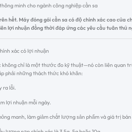
 thông minh cho ngành công nghiệp cần sa
 trên hết. Máy đóng gói cần sa có độ chính xác cao của
biên lợi nhuận đồng thời đáp ứng các yêu cầu tuân thủ 
chính xác có lợi nhuận
c không chỉ là một thước đo kỹ thuật—nó còn liên quan t
ặp phải những thách thức khó khăn:
ra lỗi.
m lợi nhuận mỗi ngày.
mỏng manh, làm giảm chất lượng sản phẩm và giá trị bán 
u lượng nạp chính xác là 3,5g, 5g hoặc 10g.