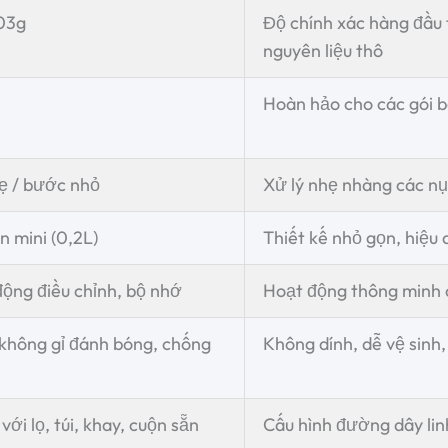
03g
Độ chính xác hàng đầu 
nguyên liệu thô
Hoàn hảo cho các gói b
ẹ / bước nhỏ
Xử lý nhẹ nhàng các n
n mini (0,2L)
Thiết kế nhỏ gọn, hiệu
ộng điều chỉnh, bộ nhớ
Hoạt động thông minh 
 không gỉ đánh bóng, chống
Không dính, dễ vệ sinh
ới lọ, túi, khay, cuộn sẵn
Cấu hình đường dây lin