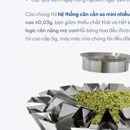
Của chúng tôi
hệ thống cân cần sa mini nhiề
cao ±0,03g
, bạn giảm thiểu chất thải và tiế
logic cân nặng mẹ con
Mỗi bông hoa đều được 
túi cao cấp 5g, máy móc của chúng tôi đều đả