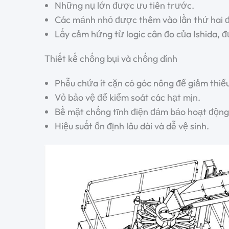
Những nụ lớn được ưu tiên trước.
Các mảnh nhỏ được thêm vào lần thứ hai đ
Lấy cảm hứng từ logic cân đo của Ishida, đ
Thiết kế chống bụi và chống dính
Phễu chứa ít cặn có góc nông để giảm thiểu 
Vỏ bảo vệ để kiểm soát các hạt mịn.
Bề mặt chống tĩnh điện đảm bảo hoạt động
Hiệu suất ổn định lâu dài và dễ vệ sinh.