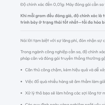
Độ chính xác đến 0,01g: Máy đóng gói cần sa
Khi mỗi gram đều đáng giá, độ chính xác là
trình bày ở trạng thái tốt nhất—tối đa hóa 
Nói lời tạm biệt với sự lãng phí, đón nhận sự 
Trong ngành công nghiệp cần sa, độ chính xá
pháp cân và đóng gói truyền thống thường g
Cân thủ công chậm, kém hiệu quả và dễ xảy 
Việc đổ quá nhiều hàng sẽ âm thầm làm giả
Xử lý thô bạo sẽ làm hỏng các sợi lông tơ 
Các quy định ngày càng nghiêm ngặt yêu cầ