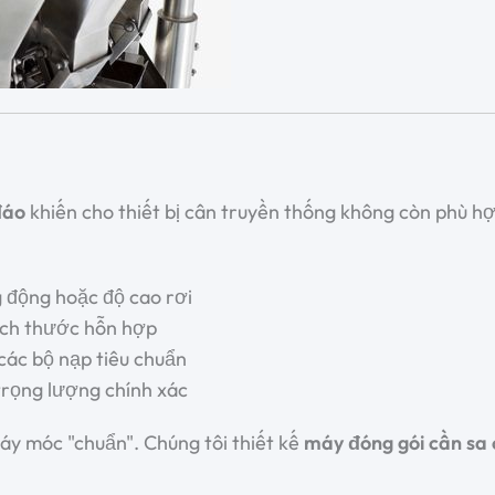
đáo
khiến cho thiết bị cân truyền thống không còn phù hợ
 động hoặc độ cao rơi
ích thước hỗn hợp
các bộ nạp tiêu chuẩn
trọng lượng chính xác
máy móc "chuẩn". Chúng tôi thiết kế
máy đóng gói cần sa