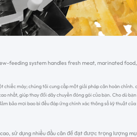
rew-feeding system handles fresh meat, marinated food,
một chiếc máy; chúng tôi cung cấp một giải pháp cân hoàn chỉnh.
 cao nhất, giúp thay đổi dây chuyền đóng gói của bạn. Cho dù bạn
đảm bảo mọi bao bì đều đáp ứng chính xác thông số kỹ thuật của
cao, sử dụng nhiều đầu cân để đạt được trọng lượng mục 