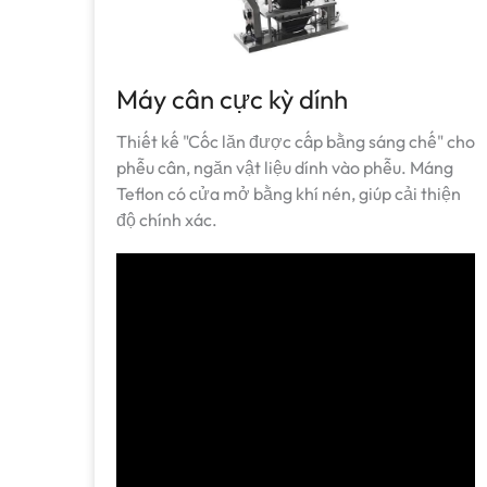
Máy cân cực kỳ dính
Thiết kế "Cốc lăn được cấp bằng sáng chế" cho
phễu cân, ngăn vật liệu dính vào phễu. Máng
Teflon có cửa mở bằng khí nén, giúp cải thiện
độ chính xác.