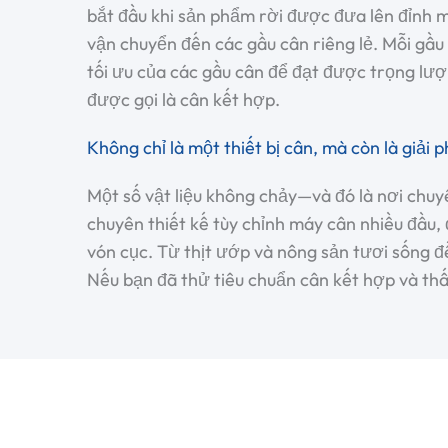
bắt đầu khi sản phẩm rời được đưa lên đỉnh 
vận chuyển đến các gầu cân riêng lẻ. Mỗi gầ
tối ưu của các gầu cân để đạt được trọng lượn
được gọi là
cân kết hợp
.
Không chỉ là một thiết bị cân, mà còn là giả
Một số vật liệu không chảy—và đó là nơi chuy
chuyên thiết kế tùy chỉnh
máy cân nhiều đầu
,
vón cục. Từ thịt ướp và nông sản tươi sống 
Nếu bạn đã thử tiêu chuẩn
cân kết hợp
và thấ