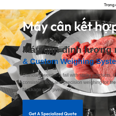
Trang 
Máy cân kết hợp
Máy cân định lượng n
& Custom Weighing Syst
Standard weighers fail with sticky products. 
consistent flow and precision weighing for
fr
blockage and giveaway.
Get A Specialized Quote