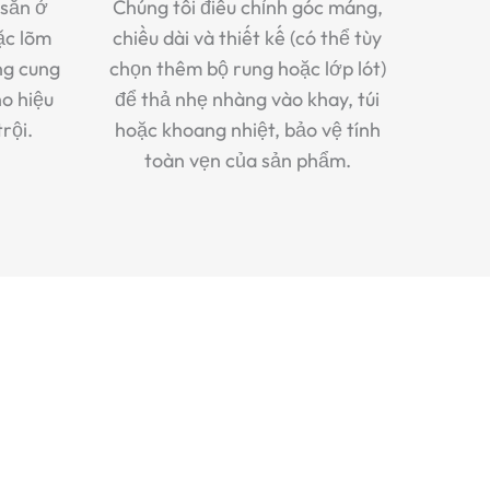
 sẵn ở
Chúng tôi điều chỉnh góc máng,
ặc lõm
chiều dài và thiết kế (có thể tùy
ng cung
chọn thêm bộ rung hoặc lớp lót)
o hiệu
để thả nhẹ nhàng vào khay, túi
rội.
hoặc khoang nhiệt, bảo vệ tính
toàn vẹn của sản phẩm.