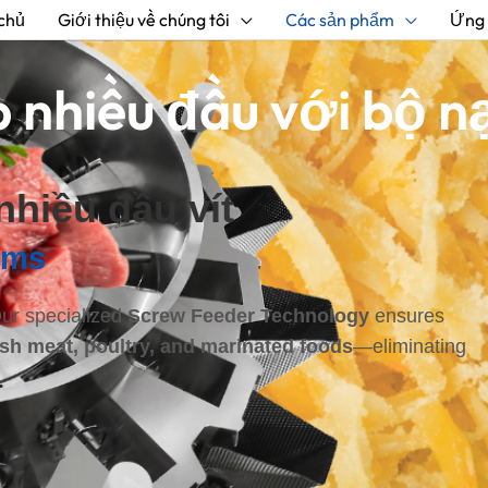
chủ
Giới thiệu về chúng tôi
Các sản phẩm
Ứng
 nhiều đầu với bộ nạ
hiều đầu vít
ems
Our specialized
Screw Feeder Technology
ensures
esh meat, poultry, and marinated foods
—eliminating