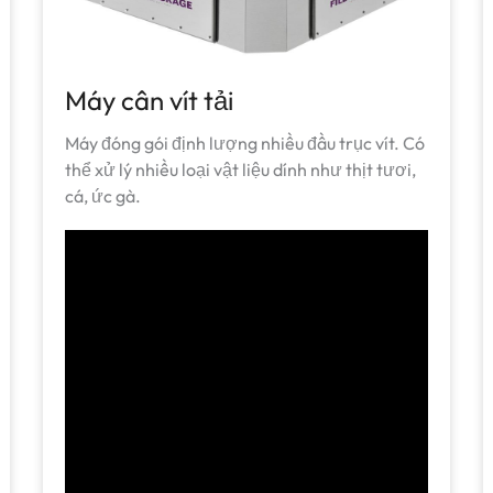
Máy cân vít tải
Máy đóng gói định lượng nhiều đầu trục vít. Có
thể xử lý nhiều loại vật liệu dính như thịt tươi,
cá, ức gà.