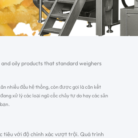
 and oily products that standard weighers
cân nhiều đầu
hệ thống, còn được gọi là
cân kết
 đang xử lý các loại ngũ cốc chảy tự do hay các sản
 bạn.
tiêu với độ chính xác vượt trội. Quá trình