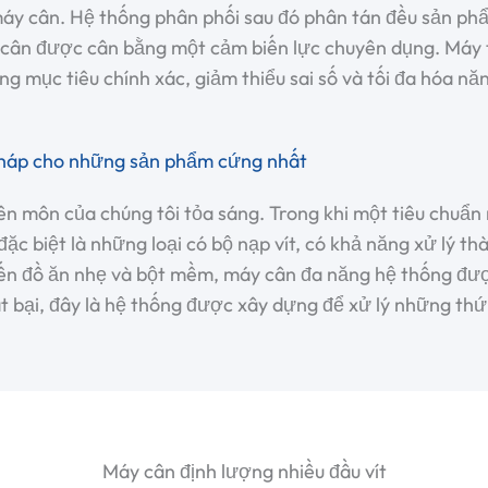
máy cân. Hệ thống phân phối sau đó phân tán đều sản ph
u cân được cân bằng một cảm biến lực chuyên dụng. Máy t
g mục tiêu chính xác, giảm thiểu sai số và tối đa hóa năn
i pháp cho những sản phẩm cứng nhất
ên môn của chúng tôi tỏa sáng. Trong khi một tiêu chuẩn
 đặc biệt là những loại có bộ nạp vít, có khả năng xử lý 
đến đồ ăn nhẹ và bột mềm,
máy cân đa năng
hệ thống đượ
t bại, đây là hệ thống được xây dựng để xử lý những th
Máy cân định lượng nhiều đầu vít