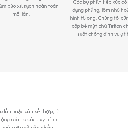
Các bộ phận tiếp xúc có
đảm bảo xả sạch hoàn toàn
dạng phẳng, lõm nhỏ ho
mỗi lần.
hình tổ ong. Chúng tôi cũ
cấp bề mặt phủ Teflon ch
suất chống dính vượt t
u lần
hoặc
cân kết hợp
, là
ộng rãi cho các quy trình
u,
máy nạp vít cân nhiều