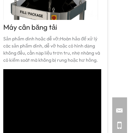
Máy cân băng tải
Sản phẩm dính hoặc dễ vỡ
:
Hoàn hảo để xử lý
các sản phẩm dính, dễ vỡ hoặc có hình dạng
không đều, cần nạp liệu trơn tru, nhẹ nhàng và
có kiểm soát mà không bị rung hoặc hư hỏng.