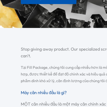
Stop giving away product. Our specialized sc
can't.
Tại Fill Package, chúng tôi cung cấp nhiều hơn là 
hợp
, được thiết kế để đạt độ chính xác và hiệu quả
phẩm dính khó xử lý, cân định lượng của chúng tôi 
Máy cân nhiều đầu là gì?
MỘT
cân nhiều đầu
là một máy cân chính xác 