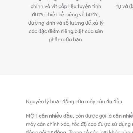
chỉnh và vít cấp liệu tuyến tính
tụ và 
được thiết kế riêng về bước,
đường kính và số lượng để xử lý
các đặc điểm riêng biệt của sản
phẩm của bạn.
Nguyên lý hoạt động của máy cân đa đầu
MỘT
cân nhiều đầu
, còn được gọi là
cân nhiề
máy cân chính xác, tốc độ cao được sử dụng r
đóng gói tự động. Trong số các loại khác nha