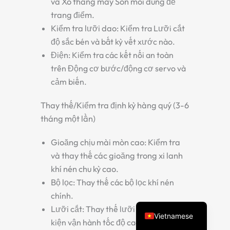
và
Xô thang máy
Son môi dùng để
trang điểm.
Kiểm tra lưỡi dao:
Kiểm tra
Lưỡi cắt
độ sắc bén và bất kỳ vết xước nào.
Điện:
Kiểm tra các kết nối an toàn
trên
Động cơ bước/động cơ servo
và
cảm biến.
Thay thế/Kiểm tra định kỳ hàng quý (3-6
Spanish
tháng một lần)
Turkish
Gioăng chịu mài mòn cao:
Kiểm tra
Arabic
và thay thế các gioăng trong xi lanh
Russian
khí nén chu kỳ cao.
Bộ lọc:
Thay thế các bộ lọc khí nén
Portuguese
chính.
English
Lưỡi cắt:
Thay thế lưỡi dao trong điều
Vietnamese
kiện vận hành tốc độ cao, liên tục