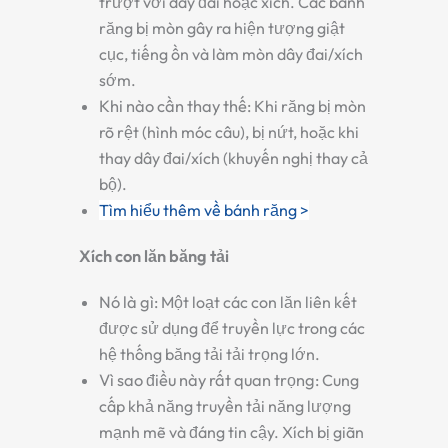
trượt với dây đai hoặc xích. Các bánh
răng bị mòn gây ra hiện tượng giật
cục, tiếng ồn và làm mòn dây đai/xích
sớm.
Khi nào cần thay thế:
Khi răng bị mòn
rõ rệt (hình móc câu), bị nứt, hoặc khi
thay dây đai/xích (khuyến nghị thay cả
bộ).
Tìm hiểu thêm về bánh răng >
Xích con lăn băng tải
Nó là gì:
Một loạt các con lăn liên kết
được sử dụng để truyền lực trong các
hệ thống băng tải tải trọng lớn.
Vì sao điều này rất quan trọng:
Cung
cấp khả năng truyền tải năng lượng
mạnh mẽ và đáng tin cậy. Xích bị giãn