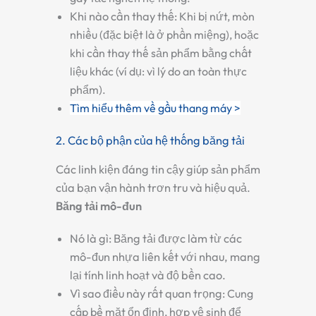
Khi nào cần thay thế:
Khi bị nứt, mòn
nhiều (đặc biệt là ở phần miệng), hoặc
khi cần thay thế sản phẩm bằng chất
liệu khác (ví dụ: vì lý do an toàn thực
phẩm).
Tìm hiểu thêm về gầu thang máy >
2. Các bộ phận của hệ thống băng tải
Các linh kiện đáng tin cậy giúp sản phẩm
của bạn vận hành trơn tru và hiệu quả.
Băng tải mô-đun
Nó là gì:
Băng tải được làm từ các
mô-đun nhựa liên kết với nhau, mang
lại tính linh hoạt và độ bền cao.
Vì sao điều này rất quan trọng:
Cung
cấp bề mặt ổn định, hợp vệ sinh để