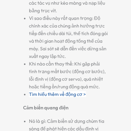
các tác vụ như kéo màng và nạp liệu
bằng trục vít.
Vì sao điều này rất quan trọng:
Độ
chính xác của chúng ảnh hưởng trực
tiếp đến chiều dài túi, thể tích đóng gói
và thời gian hoạt động tổng thể của
máy. Sai sót sẽ dẫn đến việc dừng sản
xuất ngay lập tức.
Khi nào cần thay thế:
Khi gặp phải
tình trạng mất bước (động cơ bước),
lỗi định vị (động cơ servo), quá nhiệt
hoặc tiếng ồn/rung động quá mức.
Tìm hiểu thêm về động cơ >
Cảm biến quang điện
Nó là gì:
Cảm biến sử dụng chùm tia
sáng để phát hiện các dấu định vị