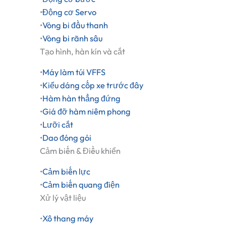
•
Động cơ Servo
•
Vòng bi đầu thanh
•
Vòng bi rãnh sâu
Tạo hình, hàn kín và cắt
•
Máy làm túi VFFS
•
Kiểu dáng cốp xe trước đây
•
Hàm hàn thẳng đứng
•
Giá đỡ hàm niêm phong
•
Lưỡi cắt
•
Dao đóng gói
Cảm biến & Điều khiển
•
Cảm biến lực
•
Cảm biến quang điện
Xử lý vật liệu
•
Xô thang máy