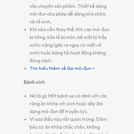
vận chuyển sản phẩm. Thiết kế dạng
mô-đun cho phép dễ dàng sửa chữa
và vệ sinh.
Khi nào cần thay thế:
Khi các mô-đun
bị hỏng, bản lề bị mòn, bề mặt bị trầy
xước nặng (gây ra nguy cơ mất vệ
sinh) hoặc băng tải hoạt động không
đúng cách.
Tìm hiểu thêm về đai mô-đun >
Bánh xích
Nó là gì:
Một bánh xe có rãnh với các
răng ăn khớp với xích hoặc dây đai
dạng mô-đun để truyền lực.
Vì sao điều này rất quan trọng:
Đảm
bảo sự ăn khớp chắc chắn, không