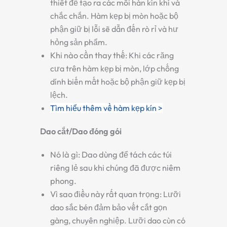
thiết để tạo ra các mối hàn kín khí và
chắc chắn. Hàm kẹp bị mòn hoặc bộ
phận giữ bị lỗi sẽ dẫn đến rò rỉ và hư
hỏng sản phẩm.
Khi nào cần thay thế:
Khi các răng
cưa trên hàm kẹp bị mòn, lớp chống
dính biến mất hoặc bộ phận giữ kẹp bị
lệch.
Tìm hiểu thêm về hàm kẹp kín >
Dao cắt/Dao đóng gói
Nó là gì:
Dao dùng để tách các túi
riêng lẻ sau khi chúng đã được niêm
phong.
Vì sao điều này rất quan trọng:
Lưỡi
dao sắc bén đảm bảo vết cắt gọn
gàng, chuyên nghiệp. Lưỡi dao cùn có