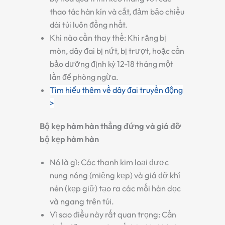
thao tác hàn kín và cắt, đảm bảo chiều
dài túi luôn đồng nhất.
Khi nào cần thay thế:
Khi răng bị
mòn, dây đai bị nứt, bị trượt, hoặc cần
bảo dưỡng định kỳ 12-18 tháng một
lần để phòng ngừa.
Tìm hiểu thêm về dây đai truyền động
>
Bộ kẹp hàm hàn thẳng đứng và giá đỡ
bộ kẹp hàm hàn
Nó là gì:
Các thanh kim loại được
nung nóng (miệng kẹp) và giá đỡ khí
nén (kẹp giữ) tạo ra các mối hàn dọc
và ngang trên túi.
Vì sao điều này rất quan trọng:
Cần