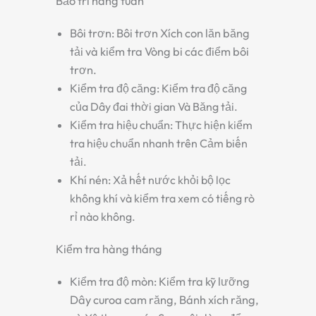
Bảo trì hàng tuần
Bôi trơn:
Bôi trơn
Xích con lăn băng
tải
và kiểm tra
Vòng bi
các điểm bôi
trơn.
Kiểm tra độ căng:
Kiểm tra độ căng
của
Dây đai thời gian
Và
Băng tải
.
Kiểm tra hiệu chuẩn:
Thực hiện kiểm
tra hiệu chuẩn nhanh trên
Cảm biến
tải
.
Khí nén:
Xả hết nước khỏi bộ lọc
không khí và kiểm tra xem có tiếng rò
rỉ nào không.
Kiểm tra hàng tháng
Kiểm tra độ mòn:
Kiểm tra kỹ lưỡng
Dây curoa cam
răng,
Bánh xích
răng,