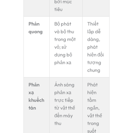
bởi mục
tiêu
Phản
Bộ phát
Thiết
quang
và bộ thu
lập dễ
trong một
dàng,
vỏ; sử
phát
dụng bộ
hiện đối
phản xạ
tượng
chung
Phản
Ánh sáng
Phát
xạ
phản xạ
hiện
khuếch
trực tiếp
tầm
tán
từ vật thể
ngắn,
đến máy
vật thể
thu
trong
suốt