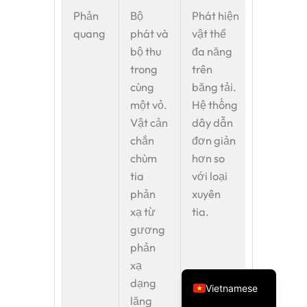
Phản
Bộ
Phát hiện
Phát
quang
phát và
vật thể
hiện
bộ thu
đa năng
các vật
trong
trên
thể có
cùng
băng tải.
độ
một vỏ.
Hệ thống
phản
Vật cản
dây dẫn
chiếu
chắn
đơn giản
cao,
Spanish
chùm
hơn so
giống
Turkish
tia
với loại
như
phản
xuyên
gương
Arabic
xạ từ
tia.
(nên sử
Russian
gương
dụng
Portuguese
phản
chế độ
xạ
Phân
English
dạng
cực).
Vietnamese
lăng