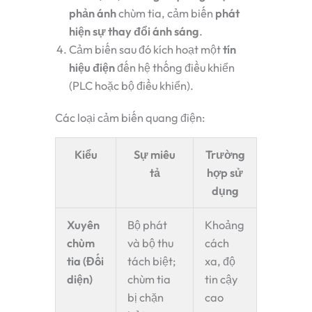
phản ánh
chùm tia, cảm biến
phát
hiện sự thay đổi ánh sáng
.
Cảm biến sau đó kích hoạt một
tín
hiệu điện
đến hệ thống điều khiển
(PLC hoặc bộ điều khiển).
Các loại cảm biến quang điện:
Kiểu
Sự miêu
Trường
tả
hợp sử
dụng
Xuyên
Bộ phát
Khoảng
chùm
và bộ thu
cách
tia (Đối
tách biệt;
xa, độ
diện)
chùm tia
tin cậy
bị chặn
cao