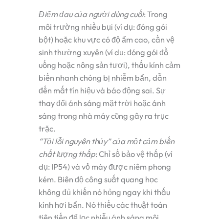
Điểm đau của người dùng cuối
:
Trong
môi trường nhiều bụi (ví dụ: đóng gói
bột) hoặc khu vực có độ ẩm cao, cần vệ
sinh thường xuyên (ví dụ: đóng gói đồ
uống hoặc nông sản tươi), thấu kính cảm
biến nhanh chóng bị nhiễm bẩn, dẫn
đến mất tín hiệu và báo động sai. Sự
thay đổi ánh sáng mặt trời hoặc ánh
sáng trong nhà máy cũng gây ra trục
trặc.
“Tội lỗi nguyên thủy” của một cảm biến
chất lượng thấp
:
Chỉ số bảo vệ thấp (ví
dụ: IP54) và vỏ máy được niêm phong
kém. Biên độ công suất quang học
không đủ khiến nó hỏng ngay khi thấu
kính hơi bẩn. Nó thiếu các thuật toán
tiên tiến để lọc nhiễu ánh sáng môi