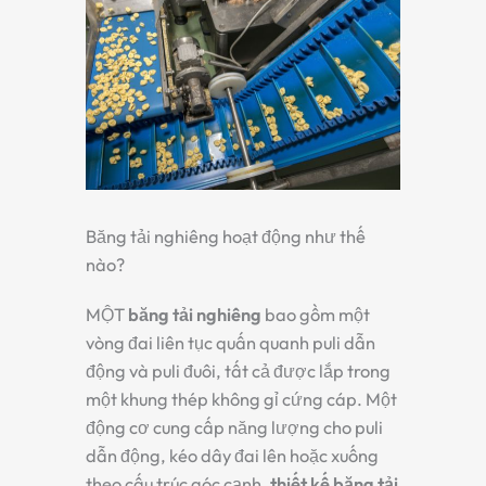
Băng tải nghiêng hoạt động như thế
nào?
MỘT
băng tải nghiêng
bao gồm một
vòng đai liên tục quấn quanh puli dẫn
động và puli đuôi, tất cả được lắp trong
một khung thép không gỉ cứng cáp. Một
động cơ cung cấp năng lượng cho puli
dẫn động, kéo dây đai lên hoặc xuống
theo cấu trúc góc cạnh.
thiết kế băng tải