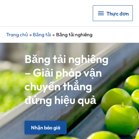
Thực
Thực đơn
đơn
Trang chủ
Băng tải
Băng tải nghiêng
Băng tải nghiêng
– Giải pháp vận
chuyển thẳng
đứng hiệu quả
Nhận báo giá