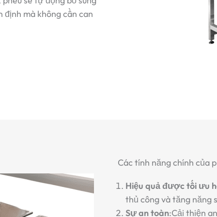
ý, phễu sẽ tự động bổ sung
ổn định mà không cần can
Các tính năng chính của 
Hiệu quả được tối ưu 
thủ công và tăng năng s
Sự an toàn
:Cải thiện a