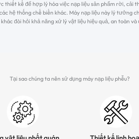
c thiết kế để hợp lý hóa việc nạp liệu sản phẩm rời, cải 
các hệ thống chế biến khác. Máy nạp liệu này lý tưởng 
khác đòi hỏi khả năng xử lý vật liệu hiệu quả, an toàn và 
Tại sao chúng ta nên sử dụng máy nạp liệu phễu?
 vật liệu nhất quán
Thiết kế linh ho