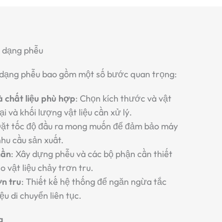
u dạng phễu
u dạng phễu bao gồm một số bước quan trọng:
 chất liệu phù hợp
: Chọn kích thước và vật
ại và khối lượng vật liệu cần xử lý.
Đặt tốc độ đầu ra mong muốn để đảm bảo máy
hu cầu sản xuất.
hần
: Xây dựng phễu và các bộ phận cần thiết
o vật liệu chảy trơn tru.
n tru
: Thiết kế hệ thống để ngăn ngừa tắc
u di chuyển liên tục.
g