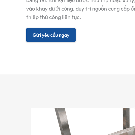
băng tải. Khi vật liệu được tiêu thụ hoặc xử l
vào khay dưới cùng, duy trì nguồn cung cấp 
thiệp thủ công liên tục.
Gửi yêu cầu ngay