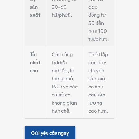
sản
20-60
dao
xuất
túi/phút).
động từ
50 đến
hơn 100
túi/phút).
Tốt
Các công
Thiết lập
nhất
ty khởi
các dây
cho
nghiệp, lô
chuyền
hàng nhỏ,
sản xuất
R&D và các
có nhu
cơ sở có
cầu sản
không gian
lượng
hạn chế.
cao hơn.
Gửi yêu cầu ngay