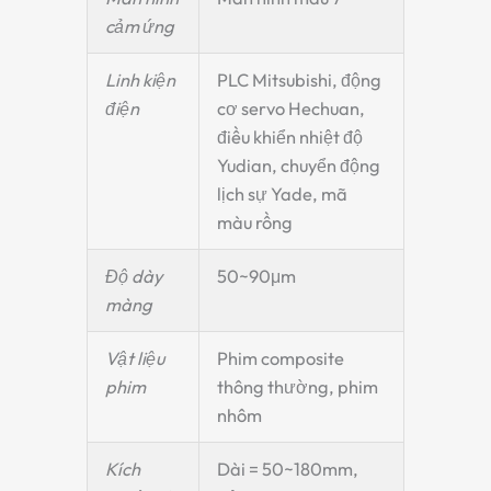
cảm ứng
Linh kiện
PLC Mitsubishi, động
điện
cơ servo Hechuan,
điều khiển nhiệt độ
Yudian, chuyển động
lịch sự Yade, mã
màu rồng
Độ dày
50~90μm
màng
Vật liệu
Phim composite
phim
thông thường, phim
nhôm
Kích
Dài = 50~180mm,