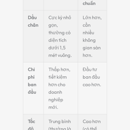
chuẩn
Dấu
Cực kỳ nhỏ
Lớn hơn,
chân
gọn,
cần
thường có
nhiều
diện tích
không
dưới 1,5
gian sàn
mét vuông.
hơn.
Chi
Thấp hơn,
Đầu tư
phí
tiết kiệm
ban đầu
ban
hơn cho
cao hơn.
đầu
doanh
nghiệp
mới.
Tốc
Trung bình
Cao hơn
độ
(thường là
(có thể