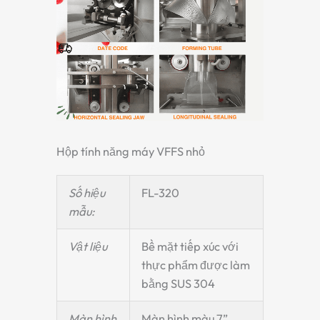
Hộp tính năng máy VFFS nhỏ
Số hiệu
FL-320
mẫu:
Vật liệu
Bề mặt tiếp xúc với
thực phẩm được làm
bằng SUS 304
Màn hình
Màn hình màu 7”