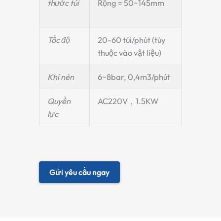
thước túi
Rộng = 50~145mm
Tốc độ
20-60 túi/phút (tùy
thuộc vào vật liệu)
Khí nén
6~8bar, 0,4m3/phút
Quyền
AC220V，1.5KW
lực
Gửi yêu cầu ngay