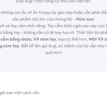
Đây là gì? Một công cụ nhỏ siêu tiện lợi!
ới những con ốc vít ẩn trong các góc hẹp hoặc cần phải 
sản phẩm chủ lực của chúng tôi –
Núm sao
!
vít có tay cầm nhỏ riêng. Tay cầm hình ngôi sao này cực
hỉ bằng tay - không cần cờ lê hay tua vít. Thật tiện lợi p
y cầm bằng nhựa
,
Vít núm tay
, hay cụ thể hơn,
Một
Vít 
ng núm tay
. Bất kể tên gọi là gì, sứ mệnh của họ vẫn như
quả hơn!
gôi sao một cách cẩn