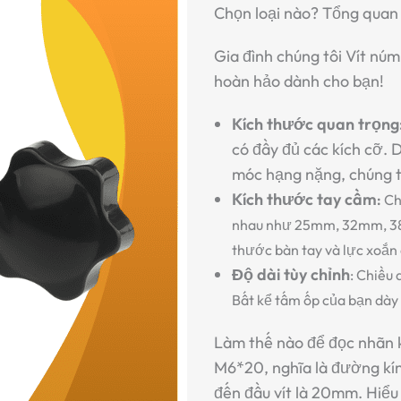
Chọn loại nào? Tổng quan 
Gia đình chúng tôi
Vít núm
hoàn hảo dành cho bạn!
Kích thước quan trọng
có đầy đủ các kích cỡ. 
móc hạng nặng, chúng t
Kích thước tay cầm
:
Ch
nhau như 25mm, 32mm, 38
thước bàn tay và lực xoắn
Độ dài tùy chỉnh
: Chiều 
Bất kể tấm ốp của bạn dày 
Làm thế nào để đọc nhãn 
M6*20
, nghĩa là đường kí
đến đầu vít là 20mm. Hiể