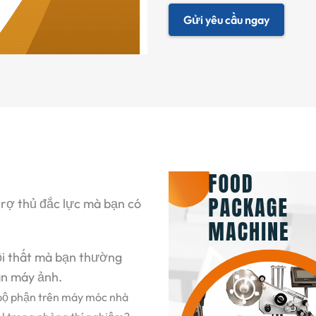
Gửi yêu cầu ngay
trợ thủ đắc lực mà bạn có
ội thất mà bạn thường
hân máy ảnh.
bộ phận trên máy móc nhà