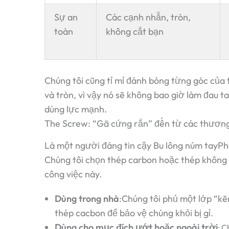
Sự an
Các cạnh nhẵn, tròn,
toàn
không cắt bạn
Chúng tôi cũng tỉ mỉ đánh bóng từng góc của
và tròn, vì vậy nó sẽ không bao giờ làm đau t
dùng lực mạnh.
The Screw: “Gã cứng rắn” đến từ các thương
Là một người đáng tin cậy
Bu lông núm tay
Ph
Chúng tôi chọn thép carbon hoặc thép không 
công việc này.
Dùng trong nhà
:Chúng tôi phủ một lớp “kẽ
thép cacbon để bảo vệ chúng khỏi bị gỉ.
Dùng cho mục đích ướt hoặc ngoài trời
: C