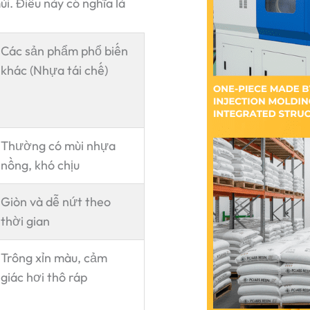
ùi. Điều này có nghĩa là
Các sản phẩm phổ biến
khác (Nhựa tái chế)
Thường có mùi nhựa
nồng, khó chịu
Giòn và dễ nứt theo
thời gian
Trông xỉn màu, cảm
giác hơi thô ráp