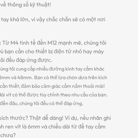
về thông số kỹ thuật!
 tay
khá lớn, vì vậy chắc chắn sẽ có một nơi
:
Từ M4 tinh tế đến M12 mạnh mẽ, chúng tôi
Dù bạn cần cho thiết bị điện tử nhỏ hay máy
ôi đều đáp ứng được.
úng tôi cung cấp nhiều đường kính tay cầm khác
mm và 48mm. Bạn có thể lựa chọn dựa trên kích
 cần thiết, đảm bảo cảm giác cầm nắm thoải mái!
dài vít có thể được tùy chỉnh theo nhu cầu của bạn.
đến đâu, chúng tôi đều có thể đáp ứng.
kích thước?
Thật dễ dàng! Ví dụ, nếu nhãn ghi
nh ren vít là 6mm và chiều dài từ đế tay cầm
u chưa?