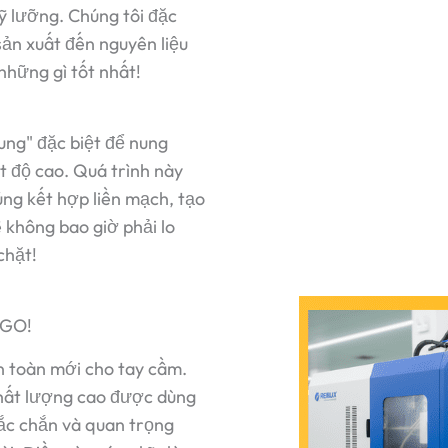
ỹ lưỡng. Chúng tôi đặc
 sản xuất đến nguyên liệu
những gì tốt nhất!
ung" đặc biệt để nung
t độ cao. Quá trình này
húng kết hợp liền mạch, tạo
 không bao giờ phải lo
chặt!
EGO!
n toàn mới cho tay cầm.
chất lượng cao được dùng
ắc chắn và quan trọng