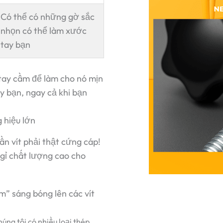
Có thể có những gờ sắc
nhọn có thể làm xước
tay bạn
 tay cầm để làm cho nó mịn
ay bạn, ngay cả khi bạn
 hiệu lớn
ần vít phải thật cứng cáp!
gỉ chất lượng cao cho
m” sáng bóng lên các vít
húng tôi có nhiều loại thép