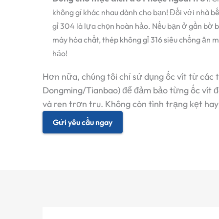
không gỉ khác nhau dành cho bạn! Đối với nhà b
gỉ 304 là lựa chọn hoàn hảo. Nếu bạn ở gần bờ b
máy hóa chất, thép không gỉ 316 siêu chống ăn m
hảo!
Hơn nữa, chúng tôi chỉ sử dụng ốc vít từ các
Dongming/Tianbao) để đảm bảo từng ốc vít đ
và ren trơn tru. Không còn tình trạng kẹt hay
Gửi yêu cầu ngay