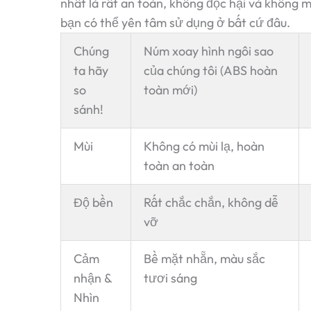
nhất là rất an toàn, không độc hại và không m
bạn có thể yên tâm sử dụng ở bất cứ đâu.
Chúng
Núm xoay hình ngôi sao
ta hãy
của chúng tôi (ABS hoàn
so
toàn mới)
sánh!
Mùi
Không có mùi lạ, hoàn
toàn an toàn
Độ bền
Rất chắc chắn, không dễ
vỡ
Cảm
Bề mặt nhẵn, màu sắc
nhận &
tươi sáng
Nhìn