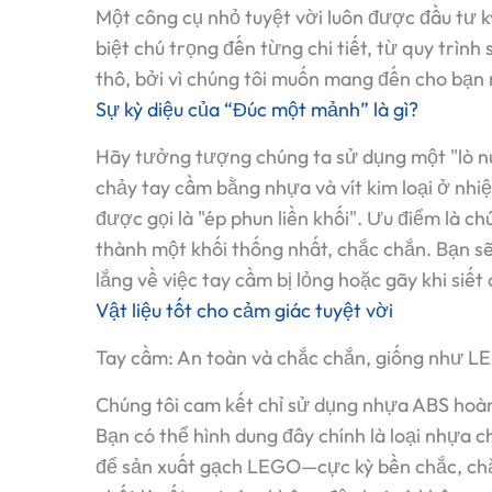
Một công cụ nhỏ tuyệt vời luôn được đầu tư k
biệt chú trọng đến từng chi tiết, từ quy trình
thô, bởi vì chúng tôi muốn mang đến cho bạn 
Sự kỳ diệu của “Đúc một mảnh” là gì?
Hãy tưởng tượng chúng ta sử dụng một "lò n
chảy tay cầm bằng nhựa và vít kim loại ở nhiệ
được gọi là "ép phun liền khối". Ưu điểm là c
thành một khối thống nhất, chắc chắn. Bạn sẽ
lắng về việc tay cầm bị lỏng hoặc gãy khi siết 
Vật liệu tốt cho cảm giác tuyệt vời
Tay cầm: An toàn và chắc chắn, giống như L
Chúng tôi cam kết chỉ sử dụng nhựa ABS hoà
Bạn có thể hình dung đây chính là loại nhựa 
để sản xuất gạch LEGO—cực kỳ bền chắc, ch