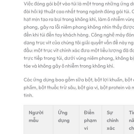
Việc đóng gói bột vào túi là một trong những ứng 
đòi hỏi kỹ thuật cao nhất trong ngành đóng gói túi. 
hạt mịn tạo ra bụi trong không khí, làm ô nhiễm vù
phong, gây ra lỗi niêm phong không nhìn thấy đượ
đến khi túi đến tay khách hàng. Công nghệ máy đón
dạng trục vít của chúng tôi giải quyết vấn đề này n
đầu: một trục vít chính xác đưa một liều lượng đã đ
trực tiếp trong túi, dưới vùng niêm phong, không b
tóe và không gây ô nhiễm trong không khí.
Các ứng dụng bao gồm sữa bột, bột lợi khuẩn, bột
phẩm, bột thuốc trừ sâu, bột gia vị, bột protein và 
tinh.
Người
Ứng
Điền
Sự
Tí
mẫu
dụng
phạm
chính
n
vi
xác
ch