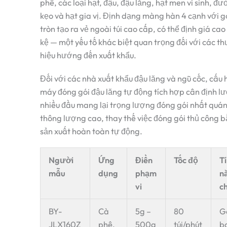
phê, các loại hạt, đậu, đậu lăng, hạt men vi sinh, đ
kẹo và hạt gia vị. Định dạng màng hàn 4 cạnh với g
tròn tạo ra vẻ ngoài túi cao cấp, có thể định giá cao
kệ — một yếu tố khác biệt quan trọng đối với các t
hiệu hướng đến xuất khẩu.
Đối với các nhà xuất khẩu đậu lăng và ngũ cốc, cấu 
máy đóng gói đậu lăng tự động tích hợp cân định l
nhiều đầu mang lại trọng lượng đóng gói nhất quán
thông lượng cao, thay thế việc đóng gói thủ công 
sản xuất hoàn toàn tự động.
Người
Ứng
Điền
Tốc độ
T
mẫu
dụng
phạm
n
vi
c
BY-
Cà
5g –
80
G
JLX160Z
phê,
500g
túi/phút
b