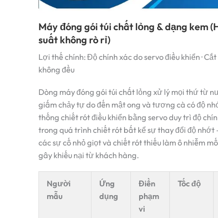
Máy đóng gói túi chất lỏng & dạng kem (
suất không rò rỉ)
Lợi thế chính: Độ chính xác do servo điều khiển · Cắ
không đều
Dòng máy đóng gói túi chất lỏng xử lý mọi thứ từ n
giấm chảy tự do đến mật ong và tương cà có độ nh
thống chiết rót điều khiển bằng servo duy trì độ chí
trong quá trình chiết rót bất kể sự thay đổi độ nhớt 
các sự cố nhỏ giọt và chiết rót thiếu làm ô nhiễm mố
gây khiếu nại từ khách hàng.
Người
Ứng
Điền
Tốc độ
mẫu
dụng
phạm
vi