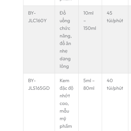
BY-
Đồ
10ml
45
JLC160Y
uống
–
túi/phút
chức
150ml
năng,
đồ ăn
nhẹ
dạng
lỏng
BY-
Kem
5ml –
40
JLS165GD
đặc độ
80ml
túi/phút
nhớt
cao,
mẫu
mỹ
phẩm