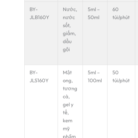
BY-
Nước,
5ml –
60
JLB160Y
nước
50ml
túi/phút
sốt,
giấm,
dầu
gội
BY-
Mật
5ml –
50
JLS160Y
ong,
100ml
túi/phút
tương
cà,
gel y
tế,
kem
mỹ
phẩm