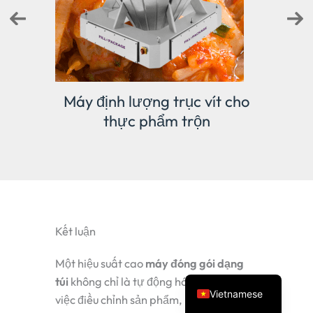
 cho
Cân tuyến tính
Má
Spanish
Turkish
Arabic
Russian
Kết luận
Portuguese
Một hiệu suất cao
máy đóng gói dạng
English
túi
không chỉ là tự động hóa — mà còn là
Vietnamese
việc điều chỉnh sản phẩm, phong cách