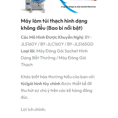
Máy làm túi thạch hình dạng
không đều (Bao bì nổi bật)
Các Mô Hình Được Khuyến Nghị:
BY-
JLS160Y / BY-JLC160Y / BY-JLS165GD
Loại lõi:
Máy Đóng Gói Sachet Hình
Dạng Bất Thường / Máy Đóng Gói
Thạch
Khác biệt hóa thương hiệu của bạn với
túi/gói hình tùy chỉnh
được thiết kế để
thu hút sự chú ý trên các kệ hàng đông
đúc.
Lợi ích chính: