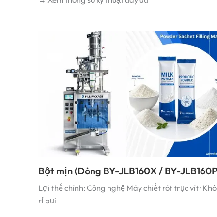
→ Xem thông số kỹ thuật đầy đủ
Bột mịn (Dòng BY-JLB160X / BY-JLB160P
Lợi thế chính: Công nghệ Máy chiết rót trục vít · Kh
rỉ bụi