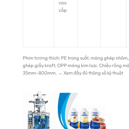
cao
cấp
Phim tương thích: PE trong suốt, màng ghép nhôm
ghép giấy kraft, OPP màng kim loại. Chiều rộng m
35mm–800mm. → Xem đầy đủ thông số kỹ thuật