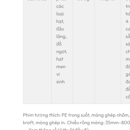
các
tr
loại
h
hạt,
4
đậu
c
lăng,
s
đồ
s
ngọt,
c
hạt
m
men
đ
vi
g
sinh
đ
đ
c
Phim tương thích: PE trong suốt, màng ghép nhôm,
kraft, màng ghép in. Chiều rộng màng: 35mm–8