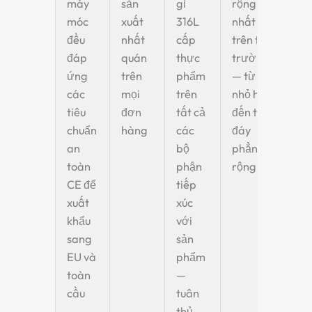
máy
sản
gỉ
rộng
móc
xuất
316L
nhất
đều
nhất
cấp
trên thị
đáp
quán
thực
trường
ứng
trên
phẩm
— từ túi
các
mọi
trên
nhỏ hẹp
tiêu
đơn
tất cả
đến túi
chuẩn
hàng
các
đáy
an
bộ
phẳng
toàn
phận
rộng
CE để
tiếp
xuất
xúc
khẩu
với
sang
sản
EU và
phẩm
toàn
—
cầu
tuân
thủ