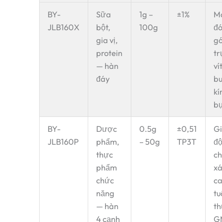
BY-
Sữa
1g –
±1%
M
JLB160X
bột,
100g
đ
gia vị,
gó
protein
tr
— hàn
vít
đáy
b
kí
bụ
BY-
Dược
0.5g
±0,51
G
JLB160P
phẩm,
– 50g
TP3T
đ
thực
ch
phẩm
x
chức
ca
năng
tu
— hàn
th
4 cạnh
G