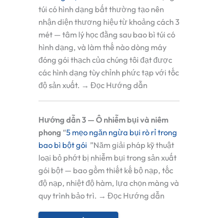
túi có hình dạng bất thường tạo nên
nhận diện thương hiệu từ khoảng cách 3
mét — tâm lý học đằng sau bao bì túi có
hình dạng, và làm thế nào dòng máy
đóng gói thạch của chúng tôi đạt được
các hình dạng tùy chỉnh phức tạp với tốc
độ sản xuất. → Đọc Hướng dẫn
Hướng dẫn 3 — Ô nhiễm bụi và niêm
phong
“
5 mẹo ngăn ngừa bụi rò rỉ trong
bao bì bột gói
”Năm giải pháp kỹ thuật
loại bỏ phớt bị nhiễm bụi trong sản xuất
gói bột — bao gồm thiết kế bộ nạp, tốc
độ nạp, nhiệt độ hàm, lựa chọn màng và
quy trình bảo trì. → Đọc Hướng dẫn