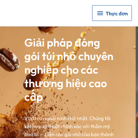
Thực
Thực đơn
đơn
Giải pháp đóng
gói túi nhỏ chuyên
nghiệp cho các
thương hiệu cao
cấp
Vượt ra ngoài hình chữ nhật. Chúng tôi
kết hợp kỹ thuật chính xác với thẩm mỹ
bao bì — biến các gói nhỏ của bạn thành