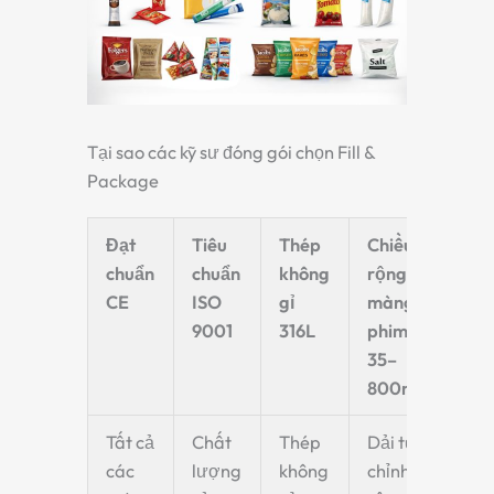
Tại sao các kỹ sư đóng gói chọn Fill &
Package
Đạt
Tiêu
Thép
Chiều
chuẩn
chuẩn
không
rộng
CE
ISO
gỉ
màng
9001
316L
phim
35–
800mm
Tất cả
Chất
Thép
Dải tùy
các
lượng
không
chỉnh