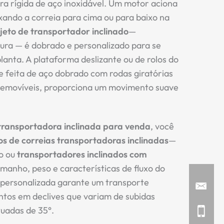
a rígida de aço inoxidável. Um motor aciona
uxando a correia para cima ou para baixo na
jeto de transportador inclinado
—
ura — é dobrado e personalizado para se
lanta. A plataforma deslizante ou de rolos do
 feita de aço dobrado com rodas giratórias
 removíveis, proporciona um movimento suave
 transportadora inclinada para venda
, você
os de correias transportadoras inclinadas
—
ão ou
transportadores inclinados com
anho, peso e características de fluxo do
personalizada garante um transporte
ntos em declives que variam de subidas
tuadas de 35°.