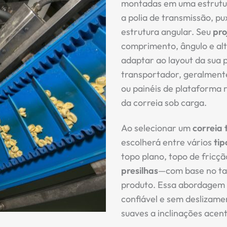
montadas em uma estrutur
a polia de transmissão, p
estrutura angular. Seu
pro
comprimento, ângulo e alt
adaptar ao layout da sua p
transportador, geralmente
ou painéis de plataforma
da correia sob carga.
Ao selecionar um
correia
escolherá entre vários
tip
topo plano, topo de fricç
presilhas
—com base no tam
produto. Essa abordagem 
confiável e sem deslizame
suaves a inclinações acen