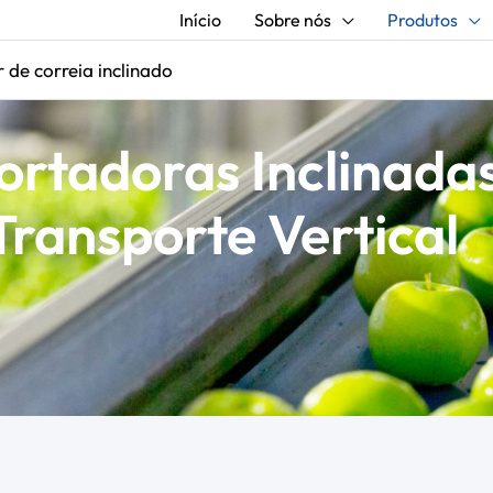
Início
Sobre nós
Produtos
 de correia inclinado
ortadoras Inclinadas
Transporte Vertical