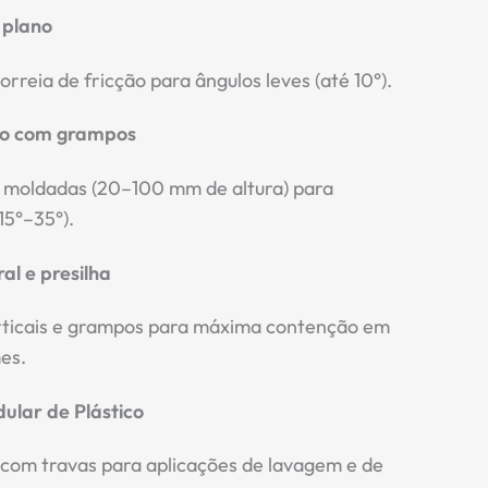
 plano
correia de fricção para ângulos leves (até 10°).
do com grampos
 moldadas (20–100 mm de altura) para
15°–35°).
al e presilha
ticais e grampos para máxima contenção em
es.
dular de Plástico
 com travas para aplicações de lavagem e de