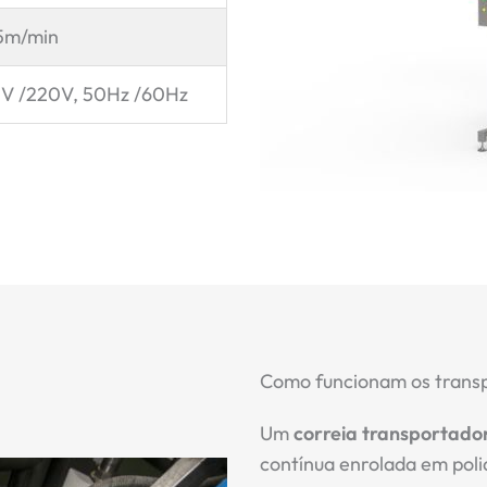
5m/min
V /220V, 50Hz /60Hz
Como funcionam os transp
Um
correia transportador
contínua enrolada em poli