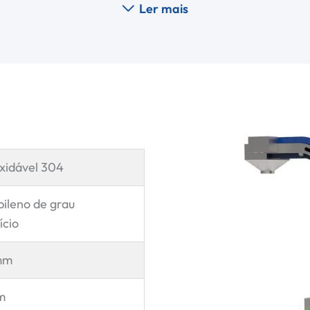
Ler mais
xidável 304
pileno de grau
ício
mm
m