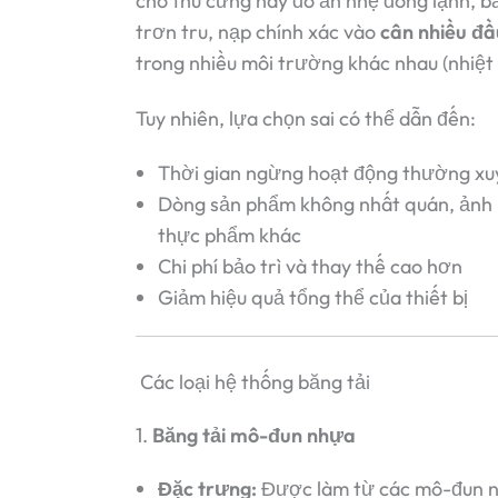
cho thú cưng hay đồ ăn nhẹ đông lạnh, b
trơn tru, nạp chính xác vào
cân nhiều đầ
trong nhiều môi trường khác nhau (nhiệt 
Tuy nhiên, lựa chọn sai có thể dẫn đến:
Thời gian ngừng hoạt động thường xuy
Dòng sản phẩm không nhất quán, ảnh
thực phẩm khác
Chi phí bảo trì và thay thế cao hơn
Giảm hiệu quả tổng thể của thiết bị
Các loại hệ thống băng tải
1.
Băng tải mô-đun nhựa
Đặc trưng:
Được làm từ các mô-đun nh