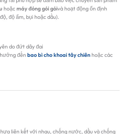
ăng tải phù hợp sẽ đảm bảo việc chuyển sản phẩm
u
hoặc
máy đóng gói gói
và hoạt động ổn định
độ, độ ẩm, bụi hoặc dầu).
ên do đứt dây đai
 hưởng đến
bao bì cho khoai tây chiên
hoặc các
ựa liên kết với nhau, chống nước, dầu và chống