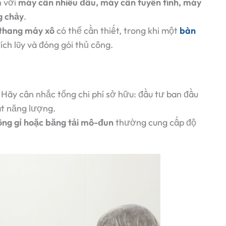
h với
máy cân nhiều đầu, máy cân tuyến tính, máy
g chảy
.
thang máy xô
có thể cần thiết, trong khi một
bàn
ích lũy và đóng gói thủ công.
 Hãy cân nhắc tổng chi phí sở hữu: đầu tư ban đầu
uất năng lượng.
ông gỉ hoặc băng tải mô-đun
thường cung cấp độ