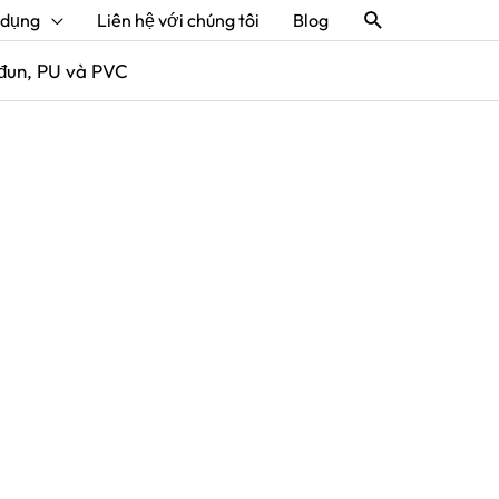
Tìm
 dụng
Liên hệ với chúng tôi
Blog
kiếm
ô-đun, PU và PVC