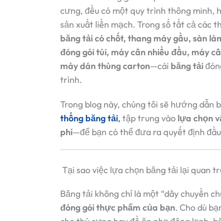
cưng, đều có một quy trình thông minh, h
sản xuất liền mạch. Trong số tất cả các t
băng tải có chốt, thang máy gầu, sàn l
đóng gói túi, máy cân nhiều đầu, máy câ
máy dán thùng carton
—cái
băng tải
đóng
trình.
Trong blog này, chúng tôi sẽ hướng dẫn 
thống băng tải
,
tập trung vào
lựa chọn vậ
phí
—để bạn có thể đưa ra quyết định đầu
Tại sao việc lựa chọn băng tải lại quan t
Băng tải không chỉ là một “dây chuyền 
đóng gói thực phẩm của bạn
. Cho dù bạ