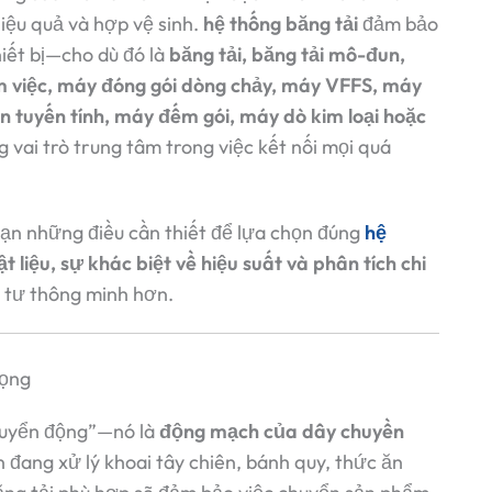
iệu quả và hợp vệ sinh.
hệ thống băng tải
đảm bảo
hiết bị—cho dù đó là
băng tải, băng tải mô-đun,
àm việc, máy đóng gói dòng chảy, máy VFFS, máy
n tuyến tính, máy đếm gói, máy dò kim loại hoặc
 vai trò trung tâm trong việc kết nối mọi quá
bạn những điều cần thiết để lựa chọn đúng
hệ
t liệu, sự khác biệt về hiệu suất và phân tích chi
 tư thông minh hơn.
rọng
chuyển động”—nó là
động mạch của dây chuyền
n đang xử lý khoai tây chiên, bánh quy, thức ăn