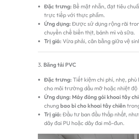
Đặc trưng:
Bề mặt nhẵn, đạt tiêu chuẩ
trực tiếp với thực phẩm.
Ứng dụng:
Được sử dụng rộng rãi tro
chuyền chế biến thịt, bánh mì và sữa.
Trị giá:
Vừa phải, cân bằng giữa vệ sinh
3.
Băng tải PVC
Đặc trưng:
Tiết kiệm chi phí, nhẹ, ph
cho môi trường dầu mỡ hoặc nhiệt độ 
Ứng dụng:
Máy đóng gói khoai tây ch
chung
bao bì cho khoai tây chiên
tron
Trị giá:
Đầu tư ban đầu thấp nhất, như
dây đai PU hoặc dây đai mô-đun.