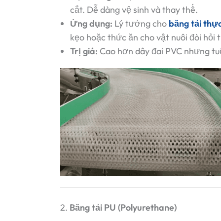
cắt. Dễ dàng vệ sinh và thay thế.
Ứng dụng:
Lý tưởng cho
băng tải th
kẹo hoặc thức ăn cho vật nuôi đòi hỏi t
Trị giá:
Cao hơn dây đai PVC nhưng tuổi 
2.
Băng tải PU (Polyurethane)