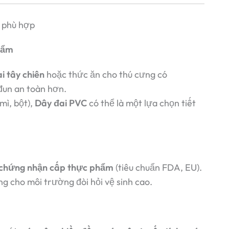
i phù hợp
phẩm
i tây chiên
hoặc thức ăn cho thú cưng có
đun an toàn hơn.
mì, bột),
Dây đai PVC
có thể là một lựa chọn tiết
chứng nhận cấp thực phẩm
(tiêu chuẩn FDA, EU).
ng cho môi trường đòi hỏi vệ sinh cao.