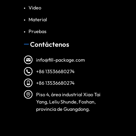
Video
Material
Pruebas
Contáctenos
info@fill-package.com
+86 13536680274
+86 13536680274
Vietnamese
Piso 4, área industrial Xiao Tai
Turkish
Yang, Leliu Shunde, Foshan,
provincia de Guangdong.
Arabic
Russian
Portuguese