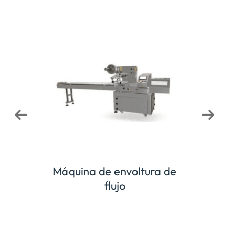
binada
Pesa
Máquina de envoltura de
flujo