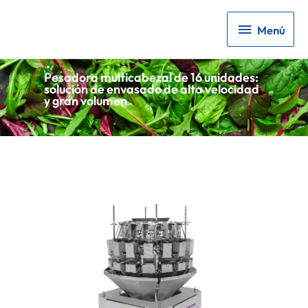
Menú
Menú
Pesadora multicabezal de 16 unidades:
solución de envasado de alta velocidad
y gran volumen