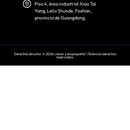
Piso 4, área industrial Xiao Tai
Yang, Leliu Shunde, Foshan,
provincia de Guangdong.
Derechos de autor © 2026
Llenar y empaquetar
| Todos los derechos
reservados.
Vietnamese
Turkish
Arabic
Russian