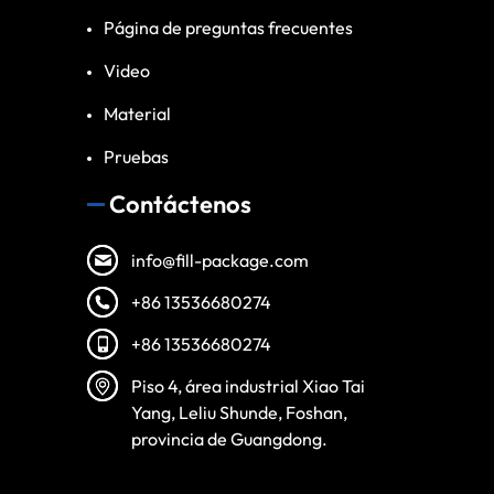
Página de preguntas frecuentes
Video
Material
Pruebas
Contáctenos
info@fill-package.com
+86 13536680274
+86 13536680274
Vietnamese
Piso 4, área industrial Xiao Tai
Turkish
Yang, Leliu Shunde, Foshan,
Arabic
provincia de Guangdong.
Russian