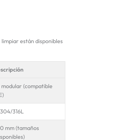
 limpiar están disponibles
scripción
o modular (compatible
E)
 304/316L
00 mm (tamaños
sponibles)