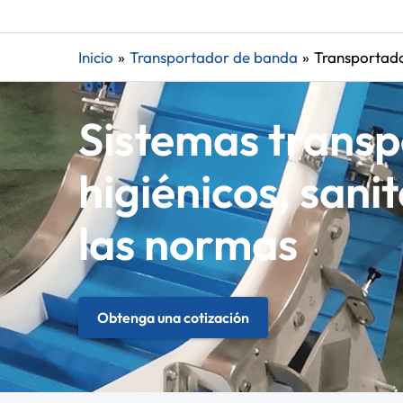
Inicio
Transportador de banda
Transportado
Sistemas transpo
higiénicos, sani
las normas
Obtenga una cotización