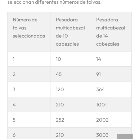
seleccionan diferentes números de tolvas.
Número de
Pesadora
Pesadora
tolvas
multicabezal
multicabezal
seleccionadas
de 10
de 14
cabezales
cabezales
1
10
14
2
45
91
3
120
364
4
210
1001
5
252
2002
6
210
3003