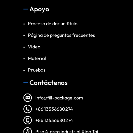
Apoyo
Proceso de dar un título
Página de preguntas frecuentes
Video
Material
Pruebas
Contáctenos
info@fill-package.com
+86 13536680274
+86 13536680274
Vietnamese
Piso 4, área industrial Xiao Tai