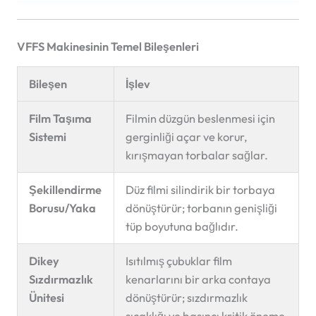
VFFS Makinesinin Temel Bileşenleri
Bileşen
İşlev
Film Taşıma
Filmin düzgün beslenmesi için
Sistemi
gerginliği açar ve korur,
kırışmayan torbalar sağlar.
Şekillendirme
Düz filmi silindirik bir torbaya
Borusu/Yaka
dönüştürür; torbanın genişliği
tüp boyutuna bağlıdır.
Dikey
Isıtılmış çubuklar film
Sızdırmazlık
kenarlarını bir arka contaya
Ünitesi
dönüştürür; sızdırmazlık
sıcaklığı ve basıncı kritik öneme