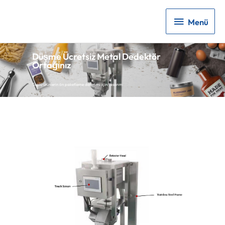
Menü
Menü
Düşme Ücretsiz Metal Dedektör
Ortağınız
Toplu ürünlerin ön paketleme denetimi için tasarım