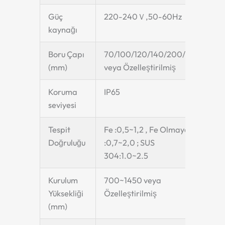
Güç
220-240Ｖ,50-60Hz
kaynağı
Boru Çapı
70/100/120/140/200/250
(mm)
veya Özelleştirilmiş
Koruma
IP65
seviyesi
Tespit
Fe :0,5~1,2 , Fe Olmayan
Doğruluğu
:0,7~2,0 ; SUS
304:1.0~2.5
Kurulum
700~1450 veya
Yüksekliği
Özelleştirilmiş
(mm)