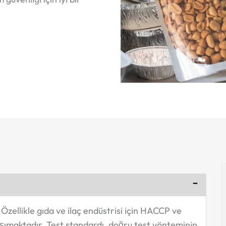
Özellikle gıda ve ilaç endüstrisi için HACCP ve
maktadır. Test standardı, doğru test yönteminin