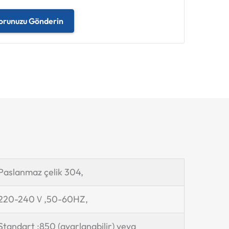
orunuzu Gönderin
Paslanmaz çelik 304,
220-240Ｖ,50-60HZ,
Standart :850 (ayarlanabilir) veya