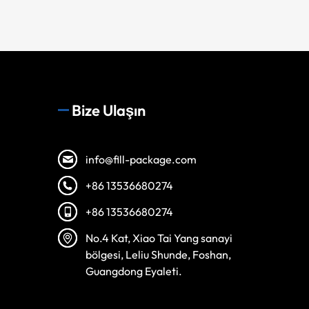
Bize Ulaşın
info@fill-package.com
+86 13536680274
+86 13536680274
No.4 Kat, Xiao Tai Yang sanayi
bölgesi, Leliu Shunde, Foshan,
Guangdong Eyaleti.