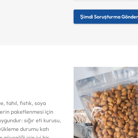
Şimdi Soruşturma Gönder
 tahıl, fıstık, soya
lerin paketlenmesi için
ygundur: sığır eti kurusu,
 yükleme durumu katı
üvenliği için iyi bir