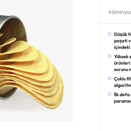
Alüminyu
Düşük fr
poşeti 
içindeki
Yüksek s
ürünleri
sorunu 
Çoklu f
algoritm
İlk defa
paramet