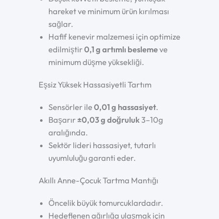
hareket ve minimum ürün kırılması
sağlar.
Hafif kenevir malzemesi için optimize
edilmiştir
0,1 g artımlı besleme
ve
minimum düşme yüksekliği.
Eşsiz Yüksek Hassasiyetli Tartım
Sensörler ile
0,01 g hassasiyet
.
Başarır
±0,03 g doğruluk
3–10g
aralığında.
Sektör lideri hassasiyet, tutarlı
uyumluluğu garanti eder.
Akıllı Anne-Çocuk Tartma Mantığı
Öncelik büyük tomurcuklardadır.
Hedeflenen ağırlığa ulaşmak için