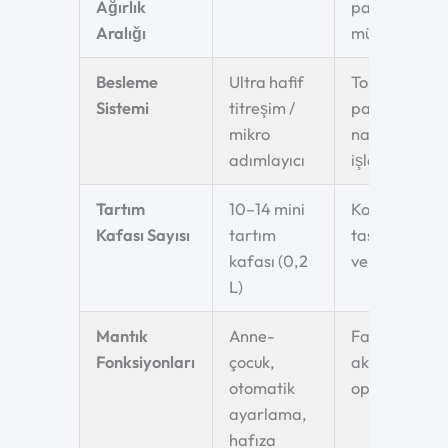
Ağırlık
paketleri için
Aralığı
mükemmel
Besleme
Ultra hafif
Tomurcukları
Sistemi
titreşim /
parçaların
mikro
nazikçe
adımlayıcı
işlenmesi
Tartım
10–14 mini
Kompakt
Kafası Sayısı
tartım
tasarım, yük
kafası (0,2
verimlilik
L)
Mantık
Anne-
Farklı suşlar 
Fonksiyonları
çocuk,
akıllı
otomatik
operasyonla
ayarlama,
hafıza