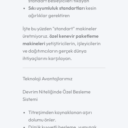
standart besleyicileri tıkayan
Sıkı uyumluluk standartları
kesin
ağırlıklar gerektiren
İşte bu yüzden "standart" makineler
üretmiyoruz.
özel kenevir paketleme
makineleri
yetiştiricilerin, işleyicilerin
ve dağıtımcıların gerçek dünya
ihtiyaçlarını karşılayan.
Teknoloji Avantajlarımız
Devrim Niteliğinde Özel Besleme
Sistemi
Titreşimden kaynaklanan aşırı
dolumu önler.
Düşük kuvvetli besleme, yumuşak