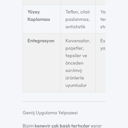
Yüzey
Teflon, cilalı
Yapışmaz, ko
Kaplaması
paslanmaz,
temizlenir, 
antistatik
standardı
Entegrasyon
Kavanozlar,
Esnek hat
poşetler,
yapılandırma
tepsiler ve
önceden
sarılmış
ürünlerle
uyumludur
Geniş Uygulama Yelpazesi
Bizim
kenevir çok başlı tartıcılar
esrar