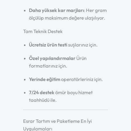
Daha yüksek kar marjları
: Her gram
ölçülüp maksimum değere ulaşılıyor.
Tam Teknik Destek
Ücretsiz ürün testi
suşlarınız için.
Özel yapılandırmalar
Ürün
formatlarınız için.
Yerinde eğitim
operatörleriniz için.
7/24 destek
ömür boyu hizmet
taahhüdü ile.
Esrar Tartım ve Paketleme En İyi
Uygulamaları