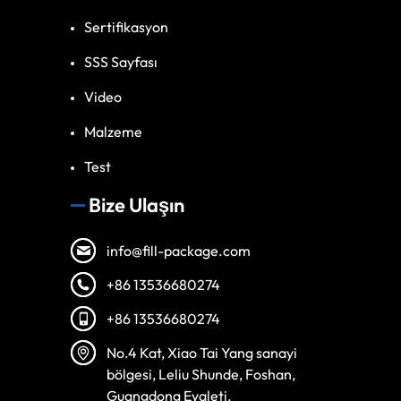
Sertifikasyon
SSS Sayfası
Video
Malzeme
Test
Bize Ulaşın
info@fill-package.com
+86 13536680274
+86 13536680274
Spanish
No.4 Kat, Xiao Tai Yang sanayi
Vietnamese
bölgesi, Leliu Shunde, Foshan,
Arabic
Guangdong Eyaleti.