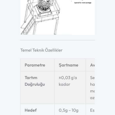
Temel Teknik Özellikler
Parametre
Şartname
Avantaj
Tartım
±0,03 g'a
Sektör lideri
Doğruluğu
kadar
hassasiyet, 
madde kaybı
azaltır
Hedef
0,5g – 10g
Esrar perak