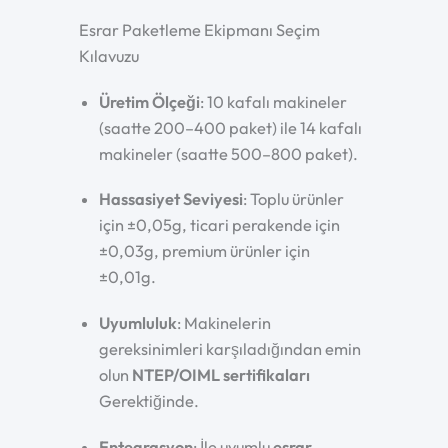
Esrar Paketleme Ekipmanı Seçim
Kılavuzu
Üretim Ölçeği
: 10 kafalı makineler
(saatte 200–400 paket) ile 14 kafalı
makineler (saatte 500–800 paket).
Hassasiyet Seviyesi
: Toplu ürünler
için ±0,05g, ticari perakende için
±0,03g, premium ürünler için
±0,01g.
Uyumluluk
: Makinelerin
gereksinimleri karşıladığından emin
olun
NTEP/OIML sertifikaları
Gerektiğinde.
Entegrasyon
: İle uyumlu
esrar