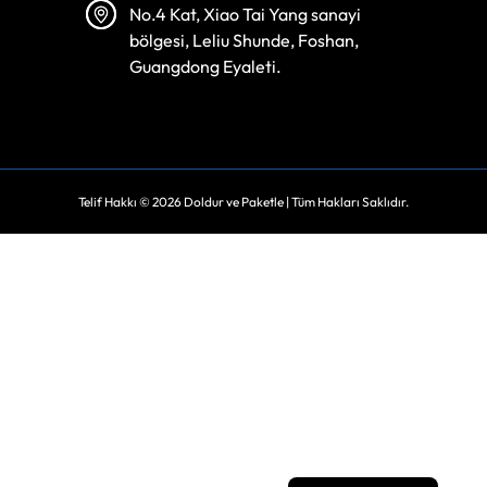
No.4 Kat, Xiao Tai Yang sanayi
bölgesi, Leliu Shunde, Foshan,
Guangdong Eyaleti.
Telif Hakkı © 2026
Doldur ve Paketle
| Tüm Hakları Saklıdır.
Spanish
Vietnamese
Arabic
Russian
Portuguese
English