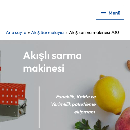
Menü
Menü
Ana sayfa
Akış Sarmalayıcı
Akış sarma makinesi 700
Akışlı sarma
makinesi
Esneklik, Kalite ve
Verimlilik paketleme
ekipmanı