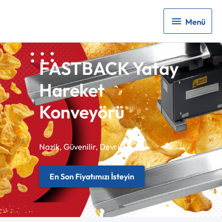
Menü
Menü
FASTBACK Yatay
Hareket
Konveyörü
Nazik, Güvenilir, Devrimci
En Son Fiyatımızı İsteyin