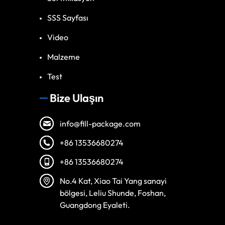
SSS Sayfası
Video
Malzeme
Test
Bize Ulaşın
info@fill-package.com
+86 13536680274
+86 13536680274
Spanish
No.4 Kat, Xiao Tai Yang sanayi
Vietnamese
bölgesi, Leliu Shunde, Foshan,
Arabic
Guangdong Eyaleti.
Russian