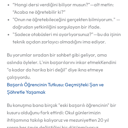
“Hangi dersi verdiğini biliyor musun?”—alt metin:
“Acaba ne öğretebilir ki?”
"Onun ne öğretebileceğini gerçekten bilmiyorum." —
doğrudan yetkinliğini sorgulayan bir ifade.
"Sadece otobüsleri mi ayarlıyorsunuz?"—bu da işinin
teknik açıdan zorlayıcı olmadığını ima ediyor.
Bu yorumlar sıradan bir sohbet gibi geliyor, ama
aslında öyleler.
L'nin başarılarını inkar etmek
Kendini
"o kadar da harika biri değil" diye ikna etmeye
çalışıyordu.
Başarılı Öğrencinin Tutkusu: Geçmişteki Şan ve
Şöhretle Yaşamak
Bu konuşma bana birçok "eski başarılı öğrencinin" bir
kusuru olduğunu fark ettirdi:
Okul günlerimizin
ihtişamına takılıp kalıyoruz ve mezuniyetten 20 yıl
sonra her şeyin değiştiğini hiç düşünmüyoruz.