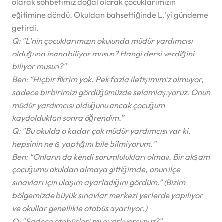
olarak sohbetimiz doğal olarak çocuklarımızın
eğitimine döndü. Okuldan bahsettiğinde L.'yi gündeme
getirdi.
Q:
"L'nin çocuklarımızın okulunda müdür yardımcısı
olduğuna inanabiliyor musun? Hangi dersi verdiğini
biliyor musun?"
Ben:
“Hiçbir fikrim yok. Pek fazla iletişimimiz olmuyor,
sadece birbirimizi gördüğümüzde selamlaşıyoruz. Onun
müdür yardımcısı olduğunu ancak çocuğum
kaydolduktan sonra öğrendim.”
Q:
"Bu okulda o kadar çok müdür yardımcısı var ki,
hepsinin ne iş yaptığını bile bilmiyorum."
Ben:
“Onların da kendi sorumlulukları olmalı. Bir akşam
çocuğumu okuldan almaya gittiğimde, onun ilçe
sınavları için ulaşım ayarladığını gördüm.” (Bizim
bölgemizde büyük sınavlar merkezi yerlerde yapılıyor
ve okullar genellikle otobüs ayarlıyor.)
Q:
"Sadece otobüsleri mi ayarlıyorsunuz?"