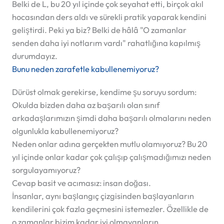
Belki de L, bu 20 yıl içinde çok seyahat etti, birçok akıl
hocasından ders aldı ve sürekli pratik yaparak kendini
geliştirdi. Peki ya biz? Belki de hâlâ "O zamanlar
senden daha iyi notlarım vardı" rahatlığına kapılmış
durumdayız.
Bunu neden zarafetle kabullenemiyoruz?
Dürüst olmak gerekirse, kendime şu soruyu sordum:
Okulda bizden daha az başarılı olan sınıf
arkadaşlarımızın şimdi daha başarılı olmalarını neden
olgunlukla kabullenemiyoruz?
Neden onlar adına gerçekten mutlu olamıyoruz? Bu 20
yıl içinde onlar kadar çok çalışıp çalışmadığımızı neden
sorgulayamıyoruz?
Cevap basit ve acımasız:
insan doğası.
İnsanlar, aynı başlangıç çizgisinden başlayanların
kendilerini çok fazla geçmesini istemezler. Özellikle de
o zamanlar bizim kadar iyi olmayanların.