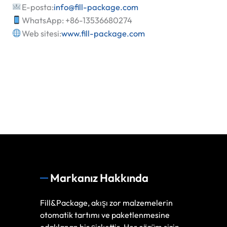
E-posta:
info@fill-package.com
WhatsApp: +86-13536680274
Web sitesi:
www.fill-package.com
Markanız Hakkında
Fill&Package, akışı zor malzemelerin
otomatik tartımı ve paketlenmesine