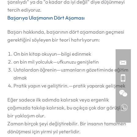
şanslıydı" ya da "o kadar da iyi değil" diye düşünmeyi
tercih ediyoruz.
Başarıya Ulaşmanın Dört Aşaması
Başarı hakkında, başarının dört aşamadan geçmesi
gerektiğini söyleyen bir teori hatırlıyorum:
On bin kitap okuyun
—bilgi edinmek
on bin mil yolculuk
—ufkunuzu genişletin
Ustalardan öğrenin
—uzmanların gözetiminde eğitim
almak
Pratik yapın ve geliştirin.
—pratik yaparak gelişmek
Eğer sadece ilk adımda kalırsak veya ergenlik
çağımızda takılıp kalırsak, bu açıkça çok dar görüşlü
bir yaklaşım olur.
Zaman birçok şeyi değiştirebilir. Bir insanın tamamen
dönüşmesi için yirmi yıl yeterlidir.