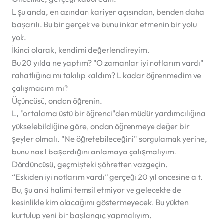
L şu anda, en azından kariyer açısından, benden daha
başarılı. Bu bir gerçek ve bunu inkar etmenin bir yolu
yok.
İkinci olarak, kendimi değerlendireyim.
Bu 20 yılda ne yaptım? "O zamanlar iyi notlarım vardı"
rahatlığına mı takılıp kaldım? L kadar öğrenmedim ve
çalışmadım mı?
Üçüncüsü, ondan öğrenin.
L, "ortalama üstü bir öğrenci"den müdür yardımcılığına
yükselebildiğine göre, ondan öğrenmeye değer bir
şeyler olmalı. "Ne öğretebileceğini" sorgulamak yerine,
bunu nasıl başardığını anlamaya çalışmalıyım.
Dördüncüsü, geçmişteki şöhretten vazgeçin.
“Eskiden iyi notlarım vardı” gerçeği 20 yıl öncesine ait.
Bu, şu anki halimi temsil etmiyor ve gelecekte de
kesinlikle kim olacağımı göstermeyecek. Bu yükten
kurtulup yeni bir başlangıç yapmalıyım.