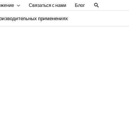
Поиск
ожение
Связаться с нами
Блог
производительных применениях