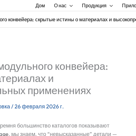
Дом
О нас
Продукция
Прил
ого конвейера: скрытые истины о материалах и высоко
модульного конвейера:
атериалах и
льных применениях
овка
/
26 февраля 2026 г.
 ремня большинство каталогов показывают
kage
, мы знаем, что “невысказанные” детали —