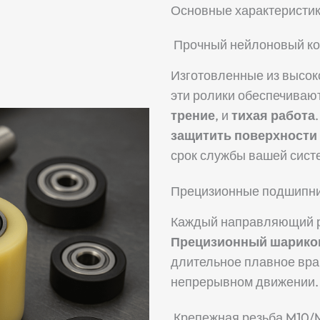
Основные характеристи
Прочный нейлоновый ко
Изготовленные из высоко
эти ролики обеспечива
трение
, и
тихая работа
защитить поверхности
срок службы вашей сист
Прецизионные подшипни
Каждый направляющий р
Прецизионный шарико
длительное плавное вра
непрерывном движении.
Крепежная резьба M10/M