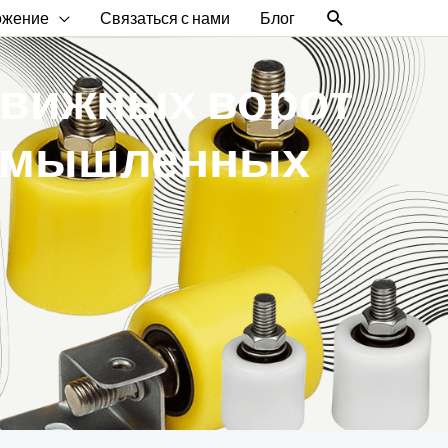
Поиск
ожение
Связаться с нами
Блог
движных ворот
ромышленных