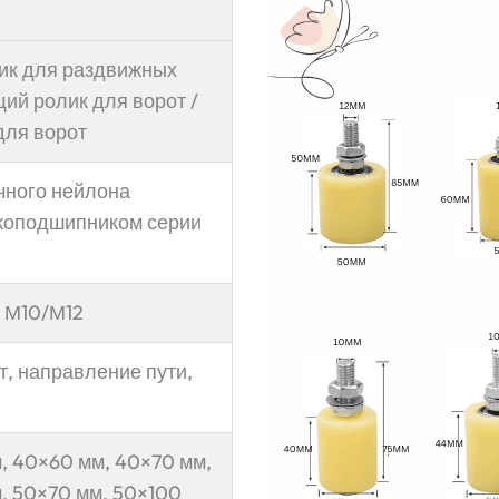
к для раздвижных
ий ролик для ворот /
для ворот
чного нейлона
икоподшипником серии
 М10/М12
, направление пути,
, 40×60 мм, 40×70 мм,
, 50×70 мм, 50×100