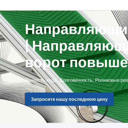
Направляющие
| Направляющ
ворот повыше
Точность хода. Долговечность. Роликовые ре
Запросите нашу последнюю цену