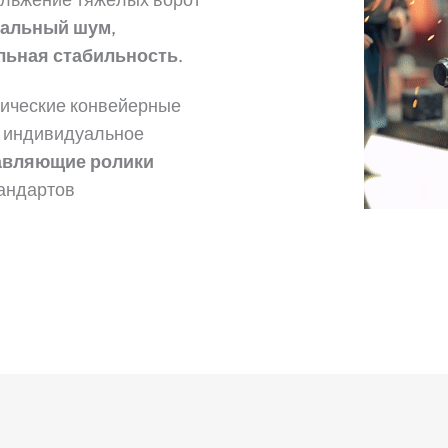
альный шум
,
льная стабильность
.
атические конвейерные
и индивидуальное
авляющие ролики
тандартов