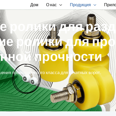
Дом
О нас
Продукция
Прил
 ролики для раз
ие ролики для п
нной прочности
шения промышленного класса для откатных ворот.