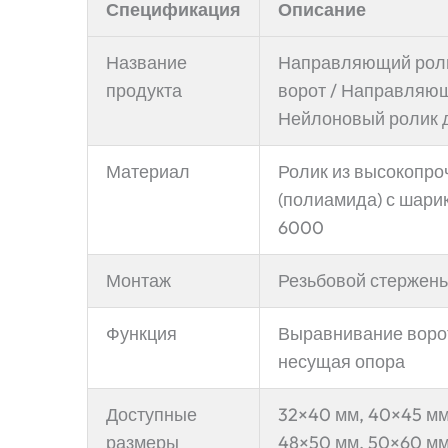
Спецификация
Описание
Название
Направляющий роли
продукта
ворот / Направляющ
Нейлоновый ролик 
Материал
Ролик из высокопро
(полиамида) с шар
6000
Монтаж
Резьбовой стержень
Функция
Выравнивание ворот
несущая опора
Доступные
32×40 мм, 40×45 мм
размеры
48×50 мм, 50×60 мм