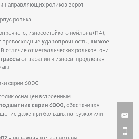
ки направляющих роликов ворот
рпус ролика
прочного, износостойкого нейлона (ПА),
ют превосходные
ударопрочность
,
низкое
. В отличие от металлических роликов, они
 трассы
от царапин и износа, продлевая
емы.
ки серии 6000
олик оснащен встроенным
подшипник серии 6000
, обеспечивая
щение даже при больших нагрузках или
12 – надежная и стандартная