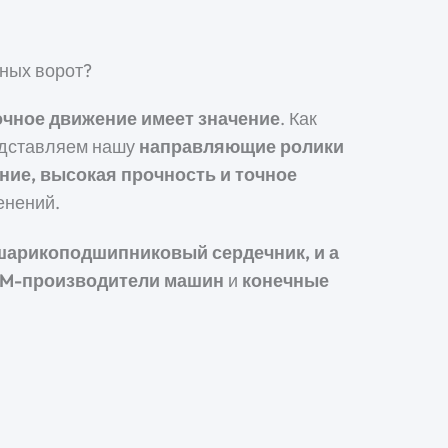
ных ворот?
очное движение имеет значение
. Как
едставляем нашу
направляющие ролики
ние, высокая прочность и точное
енений.
шарикоподшипниковый сердечник
, и
а
M-производители машин
и
конечные