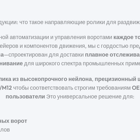
дукции: что такое направляющие ролики для раздвиж
ой автоматизации и управления воротами
каждое т
ейеров и компонентов движения, мы с гордостью пр
на
—спроектирован для доставки
плавное отслежива
нивание
для широкого спектра промышленных прим
лика из высокопрочного нейлона
,
прецизионный 
/M12
чтобы соответствовать строгим требованиям
OE
пользователи
Это универсальное решение для:
ных ворот
алов