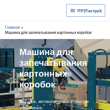
1TP3Тастра%
1TP3Тастра%
Главная
Машина для запечатывания картонных коробок
Машина для
запечатывания
картонных
коробок
Быстрое, автоматическое и простое
управление.