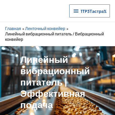
1TP3Тастра%
1TP3Тастра%
Главная
Ленточный конвейер
Линейный вибрационный питатель / Вибрационный
конвейер
Линейный
вибрационный
питатель |
Эффективная
подача