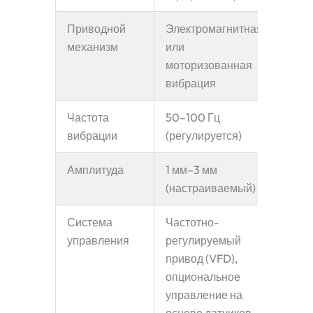
Приводной
Электромагнитная
механизм
или
моторизованная
вибрация
Частота
50–100 Гц
вибрации
(регулируется)
Амплитуда
1 мм–3 мм
(настраиваемый)
Система
Частотно-
управления
регулируемый
привод (VFD),
опциональное
управление на
основе датчиков