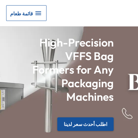
قائمة
قائمة طعام
طعام
High-Precision
VFFS Bag
Formers for Any
Packaging
Machines
اطلب أحدث سعر لدينا