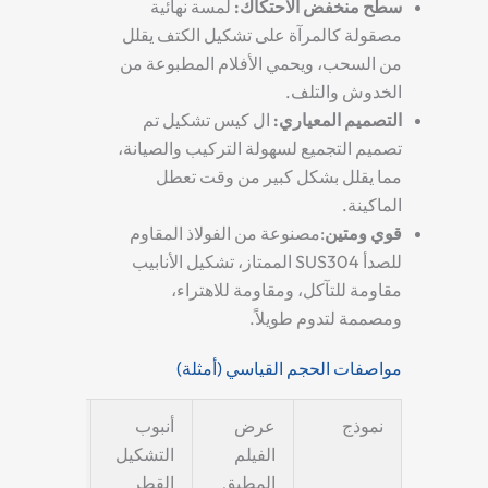
سطح منخفض الاحتكاك
:
لمسة نهائية
مصقولة كالمرآة على
تشكيل الكتف
يقلل
من السحب، ويحمي الأفلام المطبوعة من
الخدوش والتلف.
التصميم المعياري
:
ال
كيس تشكيل
تم
تصميم التجميع لسهولة التركيب والصيانة،
مما يقلل بشكل كبير من وقت تعطل
الماكينة.
قوي ومتين
:مصنوعة من الفولاذ المقاوم
للصدأ SUS304 الممتاز،
تشكيل الأنابيب
مقاومة للتآكل، ومقاومة للاهتراء،
ومصممة لتدوم طويلاً.
مواصفات الحجم القياسي (أمثلة)
نموذج
عرض
أنبوب
الارتفاع
الفيلم
التشكيل
الإجمالي
المطبق
القطر
(مم)