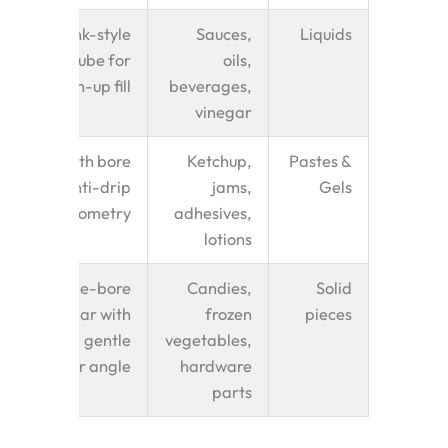
Trunk-style
Sauces,
Liquids
tube for
oils,
bottom-up fill
beverages,
vinegar
Smooth bore
Ketchup,
Pastes &
tube, anti-drip
jams,
Gels
geometry
adhesives,
lotions
Wide-bore
Candies,
Solid
collar with
frozen
pieces
gentle
vegetables,
shoulder angle
hardware
parts