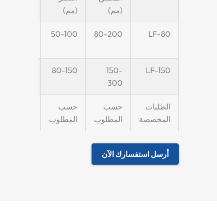
(مم)
(مم)
200-
50-100
80-200
LF-80
350
300-
80-150
150-
LF-150
500
300
الطلبات
حسب
حسب
حسب
المخصصة
المطلوب
المطلوب
المطلوب
أرسل استفسارك الآن