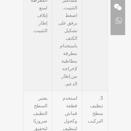
التثبيت.
لمنع
اضغط
إتلاف
برفق على
إطار
تشكيل
التثبيت.
الكتف
باستخدام
مطرقة
مطاطية
لإخراجه
من إطار
الدعم.
3.
استخدم
يعتبر
تنظيف
قطعة
السطح
سطح
قماش
النظيف
التركيب
وكحول
ضروريًا
لتنظيف
لتحقيق