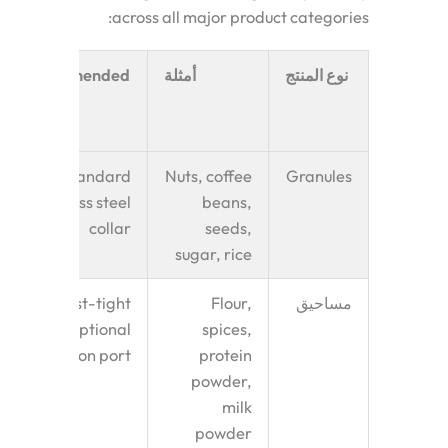
across all major product categories:
نوع المنتج
أمثلة
Recommended
Forming
Feature
Standard
Nuts, coffee
Granules
stainless steel
beans,
collar
seeds,
sugar, rice
مساحيق
Flour,
Dust-tight
seal, optional
spices,
suction port
protein
powder,
milk
powder