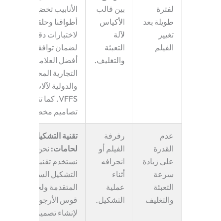
لفترة
بين
قالب
الأنابيب
تخضع
طويلة بعد
الأكياس
أطواقنا وحلقاتنا
تغيير
لآلة
لاختبارات دقيقة
الفيلم
التعبئة
لضمان توافقها مع
والتغليف
.
أفضل العلامات
التجارية المحلية
والدولية لآلات
VFFS. كما تتوفر
تصاميم مخصصة.
عدم
رفرفة
تقنية التشكيل بدون
القدرة
الفيلم أو
لحامات
:
نحن
على زيادة
انجرافه
نستخدم تقنيات
سرعة
أثناء
التشكيل السلس
التعبئة
عملية
المتقدمة ولحام
والتغليف
التشكيل.
قوس الأرجون
لإنشاء تصميم