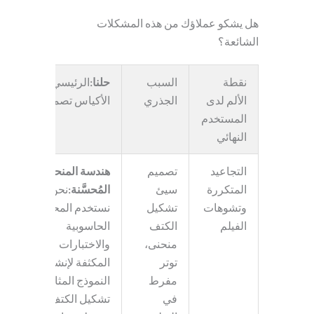
هل يشكو عملاؤك من هذه المشكلات
الشائعة؟
نقطة
السبب
حلنا
:الرئيسي
قالب
الألم لدى
الجذري
الأكياس
تصميم
المستخدم
النهائي
التجاعيد
تصميم
هندسة المنحنى
المتكررة
سيئ
المُحسَّنة
:نحن
وتشوهات
تشكيل
نستخدم المحاكاة
الفيلم
الكتف
الحاسوبية
منحنى،
والاختبارات
توتر
المكثفة لإنشاء
مفرط
النموذج المثالي
في
تشكيل الكتف