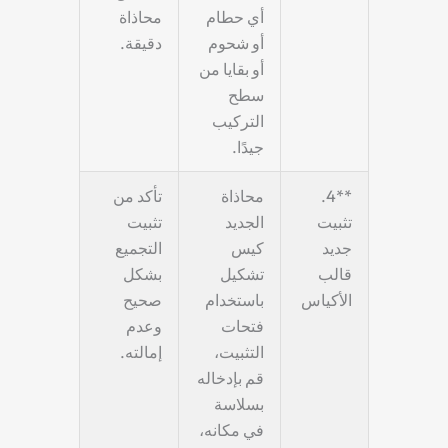
أي حطام
محاذاة
أو شحوم
دقيقة.
أو بقايا من
سطح
التركيب
جيدًا.
**4.
محاذاة
تأكد من
تثبيت
الجديد
تثبيت
جديد
كيس
التجميع
قالب
تشكيل
بشكل
الأكياس
باستخدام
صحيح
فتحات
وعدم
التثبيت،
إمالته.
قم بإدخاله
بسلاسة
في مكانه،