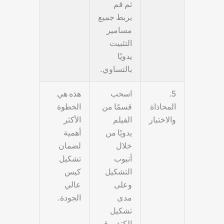
ثم قم
بربط جميع
مسامير
التثبيت
يدويًا
بالتساوي.
5.
اسحب
هذه هي
المحاذاة
قسمًا من
الخطوة
والاختبار
الفيلم
الأكثر
يدويًا من
أهمية
خلال
لضمان
أنبوب
تشكيل
التشكيل
كيس
وعلى
عالي
مدى
الجودة.
تشكيل
الكتف
. قم