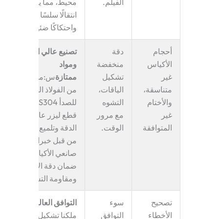
الفيلم.
محيط، مما يضمن
انتقالًا سلسًا للفيلم
واحتكاكًا ضئيلًا.
أحجام
دقة
تصنيع عالي الدقة
الأكياس
منخفضة
ومواد
غير
تشكيل
ممتازة
س
:مصنوعة
متناسقة،
الياقات
،
من الفولاذ المقاوم
والأختام
التشوه
للصدأ SUS304 مع
غير
مع مرور
قطع ليزر عالي
المتوافقة
الوقت.
الدقة وتلميع يدوي
من قبل خبراء،
صانعي الأكياس
ضمان دقة الأبعاد
ومقاومة التشوه.
تصحيح
سوء
التوافق العالمي
:
الأخطاء
التوافق
ملكنا
تشكيل