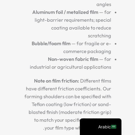
angles
Aluminum foil / metalized film
— for
light-barrier requirements; special
coating available to reduce
scratching
Bubble/foam film
— for fragile or e-
commerce packaging
Non-woven fabric film
— for
industrial or agricultural applications
Spanish
Vietnamese
Note on film friction:
Different films
Turkish
have different friction coefficients. Our
forming shoulders can be specified with
Russian
Teflon coating (low friction) or sand-
Portuguese
blasted finish (moderate friction grip)
English
to match your specific film. Mention
Arabic
your film type when you inquire.